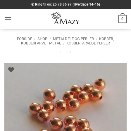
Fortsæt
✆ Ring til os: 25 78 86 97 (Hverdage 14-16)
til
indhold
0
FORSIDE
/
SHOP
/
METALDELE OG PERLER
/
KOBBER,
KOBBERFARVET METAL
/
KOBBERFARVEDE PERLER