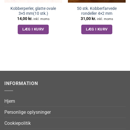
Kobberperler, glatte ovale
50 stk. Kobberfarvede
3×5 mm(10 stk.)
rondeller 4×2 mm
14,00
kr.
31,00
kr.
inkl. moms
inkl. moms
LÆG I KURV
LÆG I KURV
INFORMATION
Hjem
Personlige oplysninger
Cookiepolitik