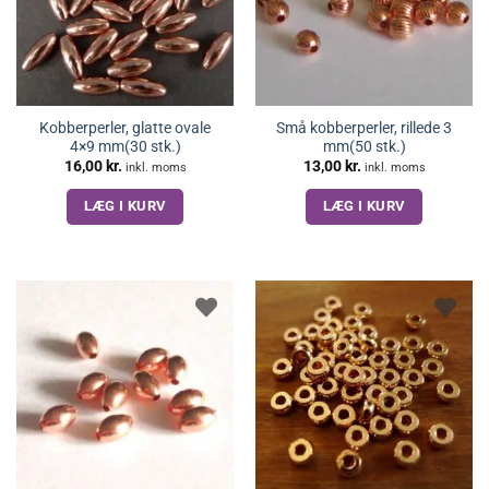
Kobberperler, glatte ovale
Små kobberperler, rillede 3
4×9 mm(30 stk.)
mm(50 stk.)
16,00
kr.
13,00
kr.
inkl. moms
inkl. moms
LÆG I KURV
LÆG I KURV