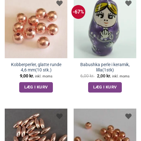
-67%
Kobberperler, glatte runde
Babushka perle i keramik,
4,6 mm(10 stk.)
lilla(1stk)
Den
Den
9,00
kr.
6,00
kr.
2,00
kr.
inkl. moms
inkl. moms
oprindelige
aktuelle
pris
pris
LÆG I KURV
LÆG I KURV
var:
er:
6,00 kr..
2,00 kr..