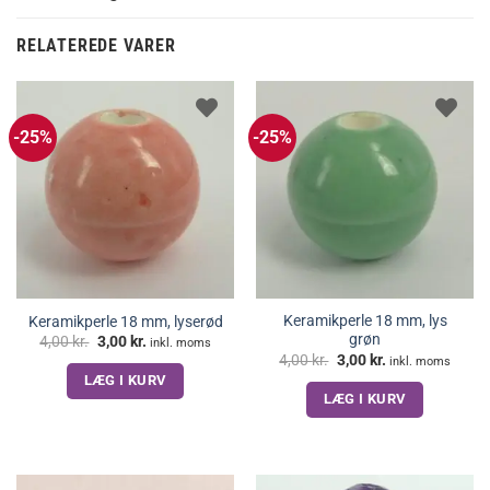
RELATEREDE VARER
-25%
-25%
Keramikperle 18 mm, lys
Keramikperle 18 mm, lyserød
grøn
Den
Den
4,00
kr.
3,00
kr.
inkl. moms
oprindelige
aktuelle
Den
Den
4,00
kr.
3,00
kr.
inkl. moms
pris
pris
oprindelige
aktuelle
LÆG I KURV
var:
er:
pris
pris
4,00 kr..
3,00 kr..
LÆG I KURV
var:
er:
4,00 kr..
3,00 kr..