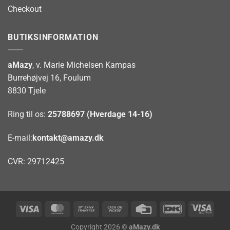
Checkout
BUTIKSINFORMATION
aMazy
, v. Marie Michelsen Kampas
Burrehøjvej 16, Foulum
8830 Tjele
Ring til os:
25788697 (Hverdage 14-16)
E-mail:
kontakt@amazy.dk
CVR: 29712425
Visa
MasterCard
Bank
Cash
Credit
DanKort
Visa
Transfer
on
Card
Elect
Copyright 2026 ©
aMazy.dk