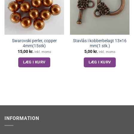
Swarovski perler, copper
Stavlås i kobberbelagt 13×16
4mm(15stk)
mm(1 stk.)
15,00
kr.
5,00
kr.
inkl. moms
inkl. moms
LÆG I KURV
LÆG I KURV
INFORMATION