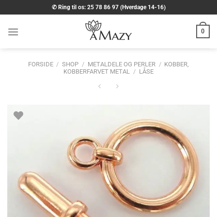
Fortsæt
✆ Ring til os: 25 78 86 97 (Hverdage 14-16)
til
indhold
0
FORSIDE
/
SHOP
/
METALDELE OG PERLER
/
KOBBER,
KOBBERFARVET METAL
/
LÅSE