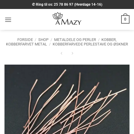
Fortsæt
✆ Ring til os: 25 78 86 97 (Hverdage 14-16)
til
indhold
0
FORSIDE
/
SHOP
/
METALDELE OG PERLER
/
KOBBER,
KOBBERFARVET METAL
/
KOBBERFARVEDE PERLESTAVE OG ØSKNER