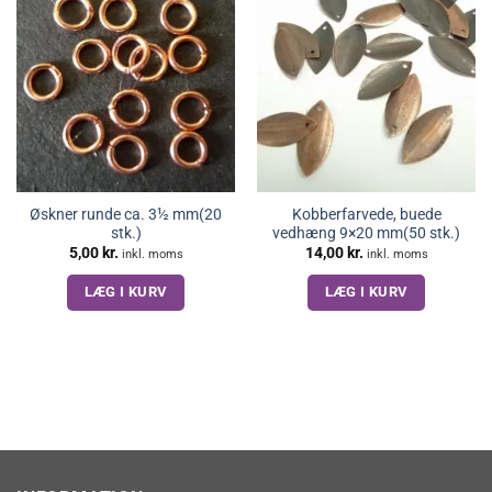
Øskner runde ca. 3½ mm(20
Kobberfarvede, buede
stk.)
vedhæng 9×20 mm(50 stk.)
5,00
kr.
14,00
kr.
inkl. moms
inkl. moms
LÆG I KURV
LÆG I KURV