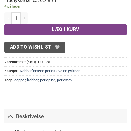
Trådtykkelse: ca. 0.7 mm
4 på lager
Perlestave, kraftige kobber(20 stk.) antal
LÆG I KURV
ADD TO WISHLIST
Varenummer (SKU):
CU-175
Kategori:
Kobberfarvede perlestave og øskner
Tags:
copper
,
kobber
,
perlepind
,
perlestav
Beskrivelse