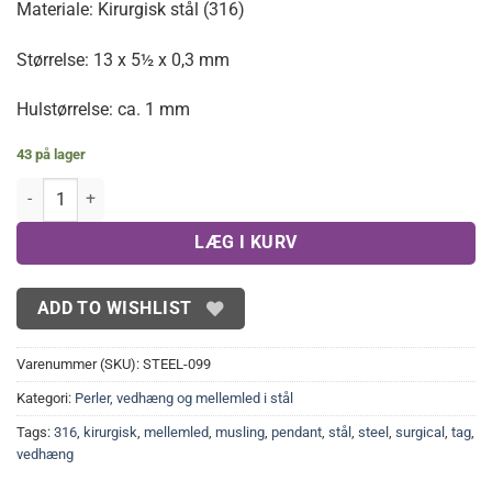
Materiale: Kirurgisk stål (316)
Størrelse: 13 x 5½ x 0,3 mm
Hulstørrelse: ca. 1 mm
43 på lager
Sildebensblade, vedhæng i stål 20 stk. antal
LÆG I KURV
ADD TO WISHLIST
Varenummer (SKU):
STEEL-099
Kategori:
Perler, vedhæng og mellemled i stål
Tags:
316
,
kirurgisk
,
mellemled
,
musling
,
pendant
,
stål
,
steel
,
surgical
,
tag
,
vedhæng