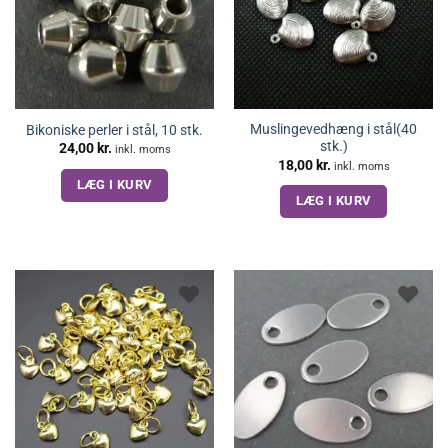
Muslingevedhæng i stål(40
Bikoniske perler i stål, 10 stk.
stk.)
24,00
kr.
inkl. moms
18,00
kr.
inkl. moms
LÆG I KURV
LÆG I KURV