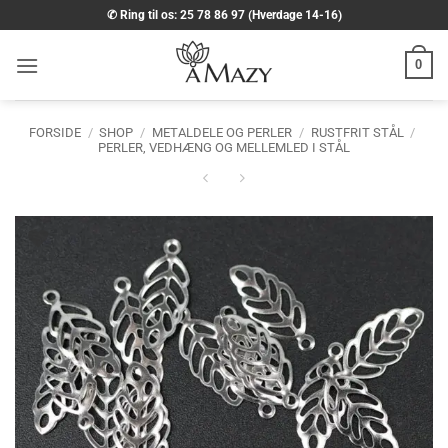
Fortsæt
✆ Ring til os: 25 78 86 97 (Hverdage 14-16)
til
indhold
0
FORSIDE
/
SHOP
/
METALDELE OG PERLER
/
RUSTFRIT STÅL
/
PERLER, VEDHÆNG OG MELLEMLED I STÅL