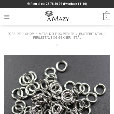
Fortsæt
✆ Ring til os: 25 78 86 97 (Hverdage 14-16)
til
indhold
0
FORSIDE
/
SHOP
/
METALDELE OG PERLER
/
RUSTFRIT STÅL
/
PERLESTAVE OG ØSKNER I STÅL