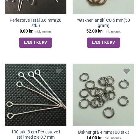
Perlestave i stål 0,6 mm(20
*Øskner ‘antik’ CU 5 mm(50
stk.)
gram)
8,00
kr.
52,00
kr.
inkl. moms
inkl. moms
LÆG I KURV
LÆG I KURV
100 stk. 3 cm Perlestave i
Øskner grå 4 mm(100 stk.)
stål med øje 0,7 mm
14,00
kr.
inkl. moms