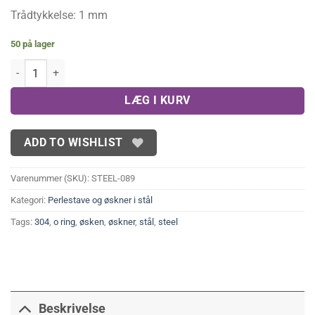
Trådtykkelse: 1 mm
50 på lager
Kraftige øskner i stål 5 mm antal
LÆG I KURV
ADD TO WISHLIST
Varenummer (SKU):
STEEL-089
Kategori:
Perlestave og øskner i stål
Tags:
304
,
o ring
,
øsken
,
øskner
,
stål
,
steel
Beskrivelse