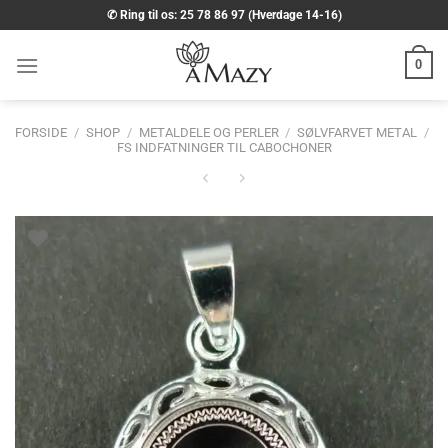
Fortsæt
✆ Ring til os: 25 78 86 97 (Hverdage 14-16)
til
indhold
0
FORSIDE
/
SHOP
/
METALDELE OG PERLER
/
SØLVFARVET METAL
/
FS INDFATNINGER TIL CABOCHONER