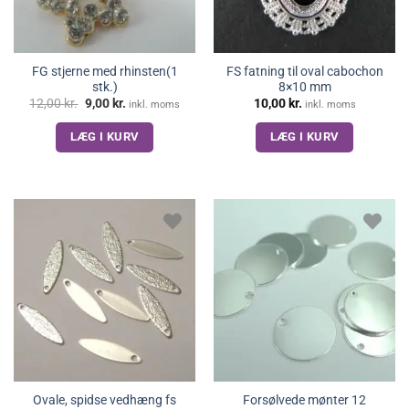
FG stjerne med rhinsten(1
FS fatning til oval cabochon
stk.)
8×10 mm
Den
Den
12,00
kr.
9,00
kr.
10,00
kr.
inkl. moms
inkl. moms
oprindelige
aktuelle
pris
pris
LÆG I KURV
LÆG I KURV
var:
er:
12,00 kr..
9,00 kr..
Ovale, spidse vedhæng fs
Forsølvede mønter 12