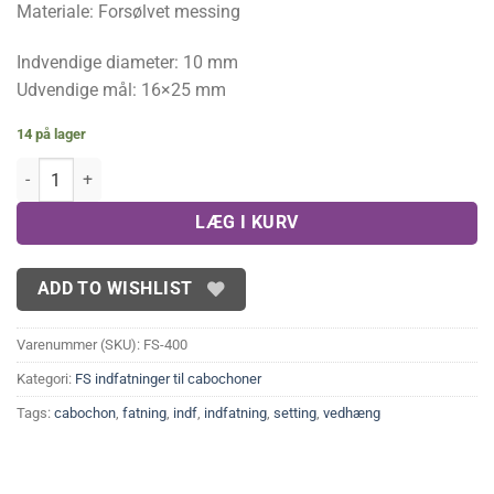
Materiale: Forsølvet messing
Indvendige diameter: 10 mm
Udvendige mål: 16×25 mm
14 på lager
FS rund fatning til cabochon 10 mm antal
LÆG I KURV
ADD TO WISHLIST
Varenummer (SKU):
FS-400
Kategori:
FS indfatninger til cabochoner
Tags:
cabochon
,
fatning
,
indf
,
indfatning
,
setting
,
vedhæng