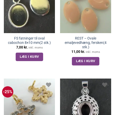
FS fatninger til oval
REST – Ovale
cabochon 8×10 mm(2 stk.)
emaljevedhæng, fersken(4
stk.)
7,00
kr.
inkl. moms
11,00
kr.
inkl. moms
LÆG I KURV
LÆG I KURV
-25%