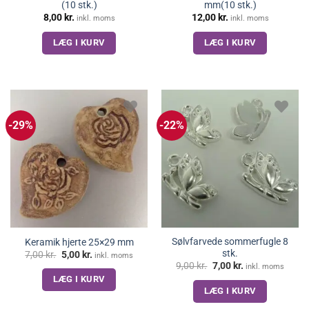
(10 stk.)
mm(10 stk.)
8,00
kr.
12,00
kr.
inkl. moms
inkl. moms
LÆG I KURV
LÆG I KURV
-29%
-22%
Sølvfarvede sommerfugle 8
Keramik hjerte 25×29 mm
stk.
Den
Den
7,00
kr.
5,00
kr.
inkl. moms
oprindelige
aktuelle
Den
Den
9,00
kr.
7,00
kr.
inkl. moms
pris
pris
oprindelige
aktuelle
LÆG I KURV
var:
er:
pris
pris
7,00 kr..
5,00 kr..
LÆG I KURV
var:
er:
9,00 kr..
7,00 kr..