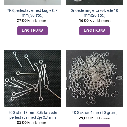
*FS perlestave med kugle 0,7
Snoede ringe forsølvede 10
mm(50 stk.)
mm(20 stk.)
27,00
kr.
16,00
kr.
inkl. moms
inkl. moms
LÆG I KURV
LÆG I KURV
500 stk. 18 mm Sølvfarvede
FS Øskner 4 mm(50 gram)
perlestave med øje 0,7 mm
29,00
kr.
inkl. moms
35,00
kr.
inkl. moms