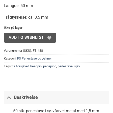
Længde: 50 mm
Trådtykkelse: ca. 0.5 mm
Ikke på lager
ADD TO WISHLIST
Varenummer (SKU):
FS-488
Kategori:
FS Perlestave og øskner
Tags:
fs forsølvet
,
headpin
,
perlepind
,
perlestave
,
sølv
Beskrivelse
50 stk. perlestave i sølvfarvet metal med 1,5 mm