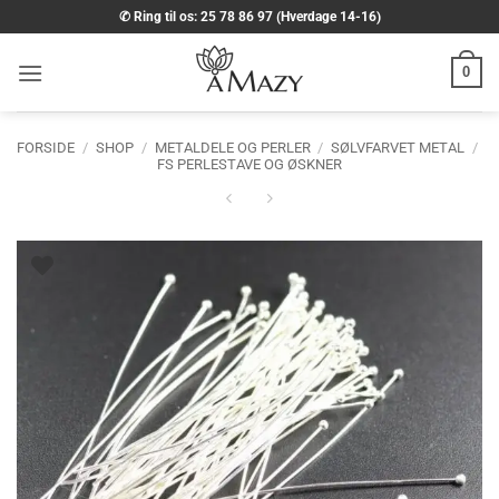
Fortsæt
✆ Ring til os: 25 78 86 97 (Hverdage 14-16)
til
indhold
0
FORSIDE
/
SHOP
/
METALDELE OG PERLER
/
SØLVFARVET METAL
/
FS PERLESTAVE OG ØSKNER