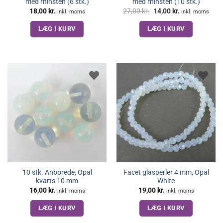
med rhinsten (6 stk.)
med rhinsten (10 stk.)
Den
Den
18,00
kr.
27,00
kr.
14,00
kr.
inkl. moms
inkl. moms
oprindelige
aktuelle
pris
pris
LÆG I KURV
LÆG I KURV
var:
er:
27,00 kr..
14,00 kr..
10 stk. Anborede, Opal
Facet glasperler 4 mm, Opal
kvarts 10 mm
White
16,00
kr.
19,00
kr.
inkl. moms
inkl. moms
LÆG I KURV
LÆG I KURV