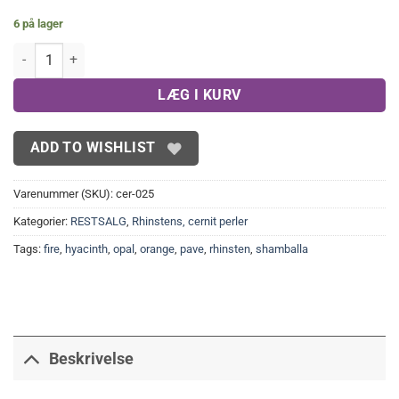
6 på lager
10 mm Fire Opal Perle i cernit med rhinsten antal
LÆG I KURV
ADD TO WISHLIST
Varenummer (SKU):
cer-025
Kategorier:
RESTSALG
,
Rhinstens, cernit perler
Tags:
fire
,
hyacinth
,
opal
,
orange
,
pave
,
rhinsten
,
shamballa
Beskrivelse