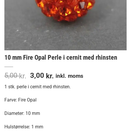
10 mm Fire Opal Perle i cernit med rhinsten
Den
Den
5,00
3,00
kr.
kr.
inkl. moms
oprindelige
aktuelle
1 stk. perle i cernit med rhinsten.
pris
pris
var:
er:
Farve: Fire Opal
5,00 kr..
3,00 kr..
Diameter: 10 mm
Hulstørrelse: 1 mm