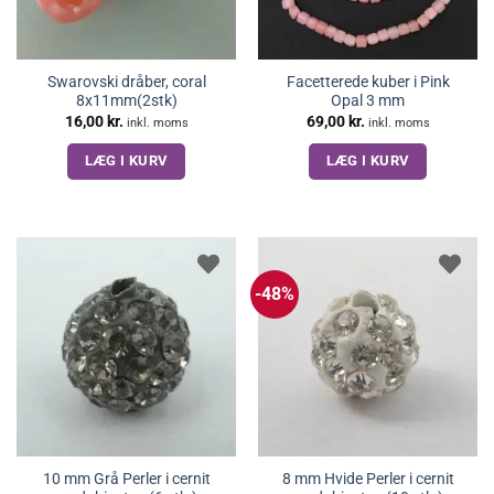
Swarovski dråber, coral
Facetterede kuber i Pink
8x11mm(2stk)
Opal 3 mm
16,00
kr.
69,00
kr.
inkl. moms
inkl. moms
LÆG I KURV
LÆG I KURV
-48%
10 mm Grå Perler i cernit
8 mm Hvide Perler i cernit