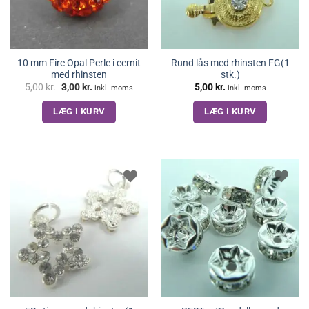
10 mm Fire Opal Perle i cernit
Rund lås med rhinsten FG(1
med rhinsten
stk.)
Den
Den
5,00
kr.
3,00
kr.
5,00
kr.
inkl. moms
inkl. moms
oprindelige
aktuelle
pris
pris
LÆG I KURV
LÆG I KURV
var:
er:
5,00 kr..
3,00 kr..