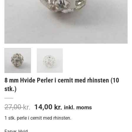
8 mm Hvide Perler i cernit med rhinsten (10
stk.)
Den
Den
27,00
14,00
kr.
kr.
inkl. moms
oprindelige
aktuelle
1 stk. perle i cernit med rhinsten.
pris
pris
var:
er:
Farve: Hvid