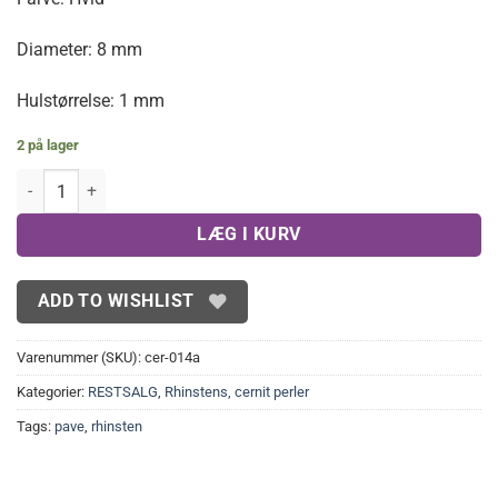
27,00 kr..
14,00 kr..
Diameter: 8 mm
Hulstørrelse: 1 mm
2 på lager
8 mm Hvide Perler i cernit med rhinsten (10 stk.) antal
LÆG I KURV
ADD TO WISHLIST
Varenummer (SKU):
cer-014a
Kategorier:
RESTSALG
,
Rhinstens, cernit perler
Tags:
pave
,
rhinsten