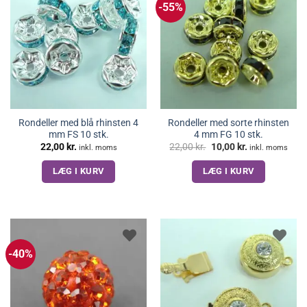
-55%
Rondeller med blå rhinsten 4
Rondeller med sorte rhinsten
mm FS 10 stk.
4 mm FG 10 stk.
Den
Den
22,00
kr.
22,00
kr.
10,00
kr.
inkl. moms
inkl. moms
oprindelige
aktuelle
pris
pris
LÆG I KURV
LÆG I KURV
var:
er:
22,00 kr..
10,00 kr..
-40%