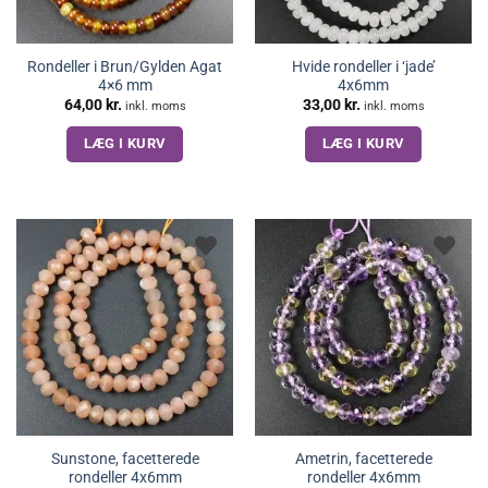
Rondeller i Brun/Gylden Agat
Hvide rondeller i ‘jade’
4×6 mm
4x6mm
64,00
kr.
33,00
kr.
inkl. moms
inkl. moms
LÆG I KURV
LÆG I KURV
Sunstone, facetterede
Ametrin, facetterede
rondeller 4x6mm
rondeller 4x6mm