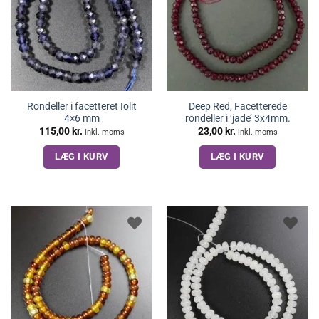
Rondeller i facetteret Iolit
Deep Red, Facetterede
4×6 mm
rondeller i ‘jade’ 3x4mm.
115,00
kr.
23,00
kr.
inkl. moms
inkl. moms
LÆG I KURV
LÆG I KURV