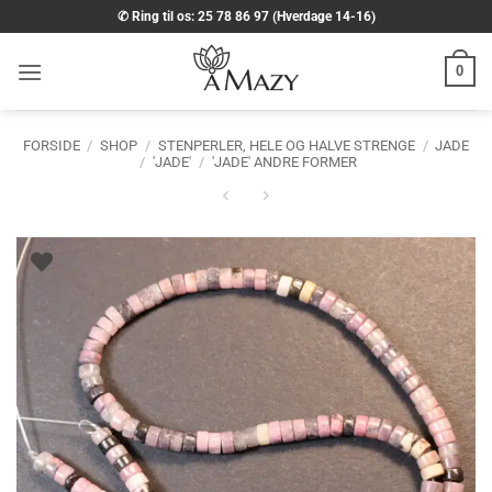
Fortsæt
✆ Ring til os: 25 78 86 97 (Hverdage 14-16)
til
indhold
0
FORSIDE
/
SHOP
/
STENPERLER, HELE OG HALVE STRENGE
/
JADE
/
'JADE'
/
'JADE' ANDRE FORMER