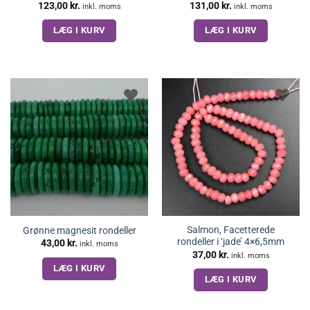
123,00
kr.
131,00
kr.
inkl. moms
inkl. moms
LÆG I KURV
LÆG I KURV
Salmon, Facetterede
Grønne magnesit rondeller
rondeller i ‘jade’ 4×6,5mm
43,00
kr.
inkl. moms
37,00
kr.
inkl. moms
LÆG I KURV
LÆG I KURV