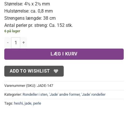
Størrelse: 4½ x 2½ mm
Hulstørrelse: ca. 0,8 mm
Strengens længde: 38 cm
Antal perler pr. streng: Ca. 152 stk.
6 på lager
Heshi perler i Jade 4,5 x 2,5 mm antal
LÆG I KURV
ADD TO WISHLIST
Varenummer (SKU):
JADE-147
Kategorier:
Rondeller i sten
,
'Jade' andre former
,
'Jade' rondeller
Tags:
heshi
,
jade
,
perle