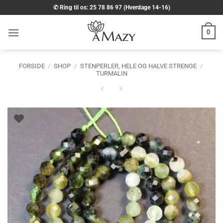
Fortsæt
✆ Ring til os: 25 78 86 97 (Hverdage 14-16)
til
indhold
0
FORSIDE
/
SHOP
/
STENPERLER, HELE OG HALVE STRENGE
/
TURMALIN