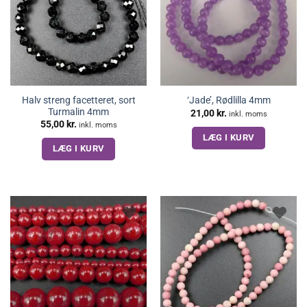
Halv streng facetteret, sort
‘Jade’, Rødlilla 4mm
Turmalin 4mm
21,00
kr.
inkl. moms
55,00
kr.
inkl. moms
LÆG I KURV
LÆG I KURV