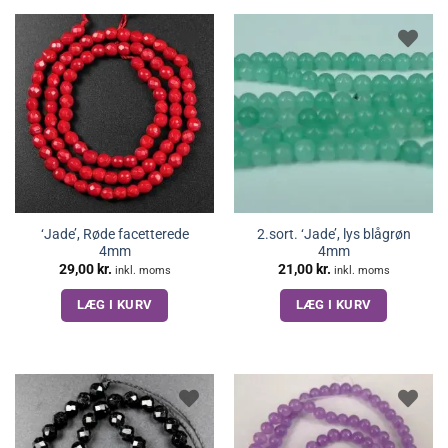
‘Jade’, Røde facetterede
2.sort. ‘Jade’, lys blågrøn
4mm
4mm
29,00
kr.
21,00
kr.
inkl. moms
inkl. moms
LÆG I KURV
LÆG I KURV