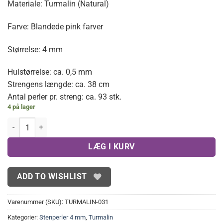
Materiale: Turmalin (Natural)
Farve: Blandede pink farver
Størrelse: 4 mm
Hulstørrelse: ca. 0,5 mm
Strengens længde: ca. 38 cm
Antal perler pr. streng: ca. 93 stk.
4 på lager
Facetterede, grønne turmaliner 4,5 mm antal
LÆG I KURV
ADD TO WISHLIST
Varenummer (SKU):
TURMALIN-031
Kategorier:
Stenperler 4 mm
,
Turmalin