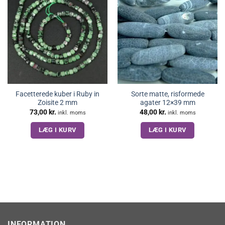
Facetterede kuber i Ruby in
Sorte matte, risformede
Zoisite 2 mm
agater 12×39 mm
73,00
kr.
48,00
kr.
inkl. moms
inkl. moms
LÆG I KURV
LÆG I KURV
INFORMATION