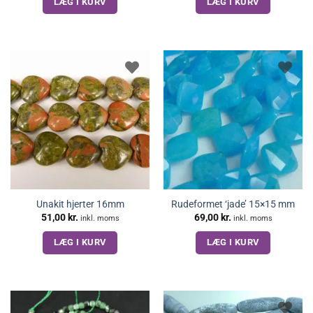
LÆG I KURV
LÆG I KURV
Unakit hjerter 16mm
Rudeformet ‘jade’ 15×15 mm
51,00
kr.
69,00
kr.
inkl. moms
inkl. moms
LÆG I KURV
LÆG I KURV