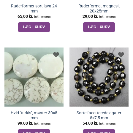
Ruderformet sort lava 24
Ruderformet magnesit
mm
20x25mm
65,00
kr.
29,00
kr.
inkl. moms
inkl. moms
LÆG I KURV
LÆG I KURV
Hvid ‘turkis’, mønter 30×8
Sorte facetterede agater
mm
8×7,5 mm
99,00
kr.
54,00
kr.
inkl. moms
inkl. moms