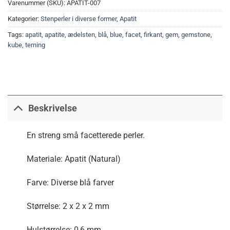
Varenummer (SKU):
APATIT-007
Kategorier:
Stenperler i diverse former
,
Apatit
Tags:
apatit
,
apatite
,
ædelsten
,
blå
,
blue
,
facet
,
firkant
,
gem
,
gemstone
,
kube
,
terning
Beskrivelse
En streng små facetterede perler.
Materiale: Apatit (Natural)
Farve: Diverse blå farver
Størrelse: 2 x 2 x 2 mm
Hulstørrelse: 0,6 mm