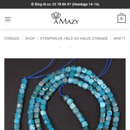
Fortsæt
✆ Ring til os: 25 78 86 97 (Hverdage 14-16)
til
indhold
0
FORSIDE
/
SHOP
/
STENPERLER, HELE OG HALVE STRENGE
/
APATIT