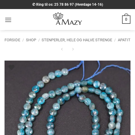
Fortsæt
✆ Ring til os: 25 78 86 97 (Hverdage 14-16)
til
indhold
0
FORSIDE
/
SHOP
/
STENPERLER, HELE OG HALVE STRENGE
/
APATIT