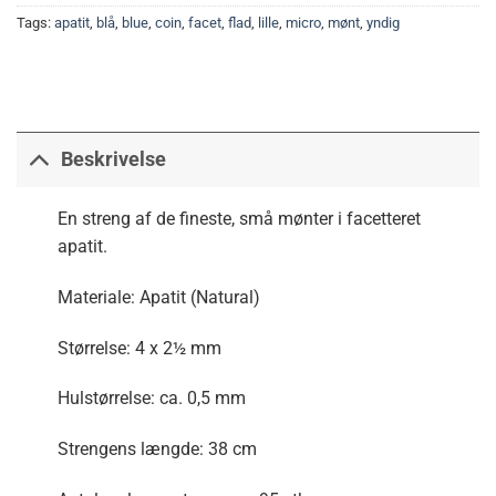
Tags:
apatit
,
blå
,
blue
,
coin
,
facet
,
flad
,
lille
,
micro
,
mønt
,
yndig
Beskrivelse
En streng af de fineste, små mønter i facetteret
apatit.
Materiale: Apatit (Natural)
Størrelse: 4 x 2½ mm
Hulstørrelse: ca. 0,5 mm
Strengens længde: 38 cm