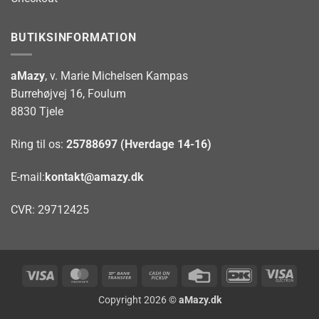
BUTIKSINFORMATION
aMazy
, v. Marie Michelsen Kampas
Burrehøjvej 16, Foulum
8830 Tjele
Ring til os:
25788697 (Hverdage 14-16)
E-mail:
kontakt@amazy.dk
CVR: 29712425
Visa
MasterCard
Bank
Cash
Credit
DanKort
Visa
Transfer
on
Card
Elect
Copyright 2026 ©
aMazy.dk
Pickup