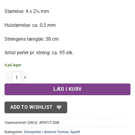
Størrelse: 4 x 2½ mm
Hulstørrelse: ca. 0,5 mm
Strengens længde: 38 cm
Antal perler pr. streng: ca. 95 stk.
6 på lager
Facetterede mønter i Apatit 4x2,5 mm antal
LÆG I KURV
ADD TO WISHLIST
Varenummer (SKU):
APATIT-008
Kategorier:
Stenperler i diverse former
,
Apatit