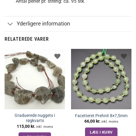
Antal perler pr. streng: ca. 95 stk.
Yderligere information
RELATEREDE VARER
Graduerede nuggets i
Facetteret Prehnit 8×7,5mm
røgkvarts
66,00
kr.
inkl. moms
115,00
kr.
inkl. moms
LÆG I KURV