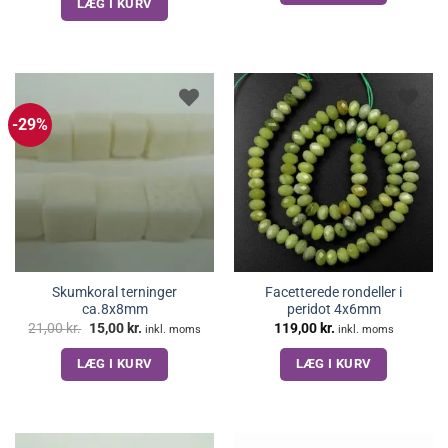
LÆG I KURV
-29%
Skumkoral terninger
Facetterede rondeller i
ca.8x8mm
peridot 4x6mm
Den
Den
21,00
kr.
15,00
kr.
119,00
kr.
inkl. moms
inkl. moms
oprindelige
aktuelle
pris
pris
LÆG I KURV
LÆG I KURV
var:
er:
21,00 kr..
15,00 kr..