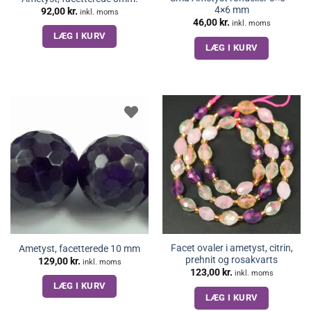
4×6 mm
92,00
kr.
inkl. moms
46,00
kr.
inkl. moms
LÆG I KURV
LÆG I KURV
Facet ovaler i ametyst, citrin,
Ametyst, facetterede 10 mm
prehnit og rosakvarts
129,00
kr.
inkl. moms
123,00
kr.
inkl. moms
LÆG I KURV
LÆG I KURV