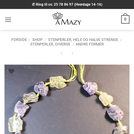
Fortsæt
✆ Ring til os: 25 78 86 97 (Hverdage 14-16)
til
indhold
0
FORSIDE
/
SHOP
/
STENPERLER, HELE OG HALVE STRENGE
/
STENPERLER, DIVERSE
/
ANDRE FORMER