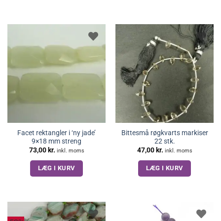
Facet rektangler i ‘ny jade’
Bittesmå røgkvarts markiser
9×18 mm streng
22 stk.
73,00
kr.
47,00
kr.
inkl. moms
inkl. moms
LÆG I KURV
LÆG I KURV