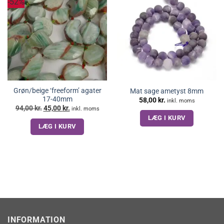
-52%
Grøn/beige ‘freeform’ agater
Mat sage ametyst 8mm
17-40mm
58,00
kr.
inkl. moms
Den
Den
94,00
kr.
45,00
kr.
inkl. moms
oprindelige
aktuelle
LÆG I KURV
pris
pris
LÆG I KURV
var:
er:
94,00 kr..
45,00 kr..
INFORMATION