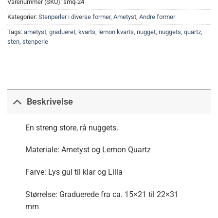
Varenummer (SKU):
smq-24
Kategorier:
Stenperler i diverse former
,
Ametyst
,
Andre former
Tags:
ametyst
,
gradueret
,
kvarts
,
lemon kvarts
,
nugget
,
nuggets
,
quartz
,
sten
,
stenperle
Beskrivelse
En streng store, rå nuggets.
Materiale: Ametyst og Lemon Quartz
Farve: Lys gul til klar og Lilla
Størrelse: Graduerede fra ca. 15×21 til 22×31
mm