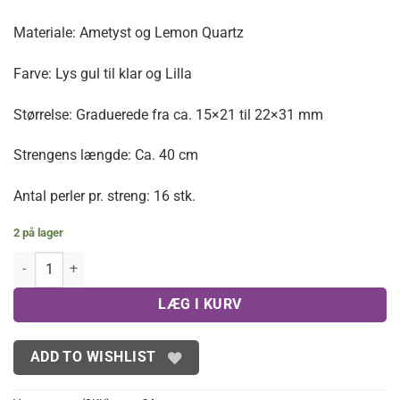
Materiale: Ametyst og Lemon Quartz
Farve: Lys gul til klar og Lilla
Størrelse: Graduerede fra ca. 15×21 til 22×31 mm
Strengens længde: Ca. 40 cm
Antal perler pr. streng: 16 stk.
2 på lager
Graduerede nuggets i Lemon Kvarts og Ametyst antal
LÆG I KURV
ADD TO WISHLIST