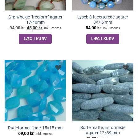
Grøn/beige ‘freeform’ agater
Lyseblå facetterede agater
17-40mm
8×7,5 mm
Den
Den
94,00
kr.
45,00
kr.
54,00
kr.
inkl. moms
inkl. moms
oprindelige
aktuelle
pris
pris
LÆG I KURV
LÆG I KURV
var:
er:
94,00 kr..
45,00 kr..
Sorte matte, risformede
Rudeformet ‘jade’ 15×15 mm
agater 12×39 mm
69,00
kr.
inkl. moms