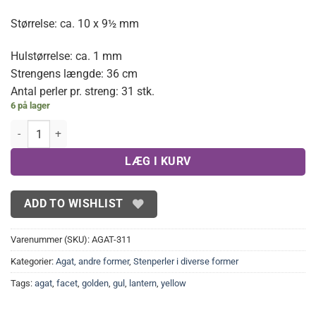
Størrelse: ca. 10 x 9½ mm
Hulstørrelse: ca. 1 mm
Strengens længde: 36 cm
Antal perler pr. streng: 31 stk.
6 på lager
Gule facetterede agater 10x9,5 mm antal
LÆG I KURV
ADD TO WISHLIST
Varenummer (SKU):
AGAT-311
Kategorier:
Agat, andre former
,
Stenperler i diverse former
Tags:
agat
,
facet
,
golden
,
gul
,
lantern
,
yellow