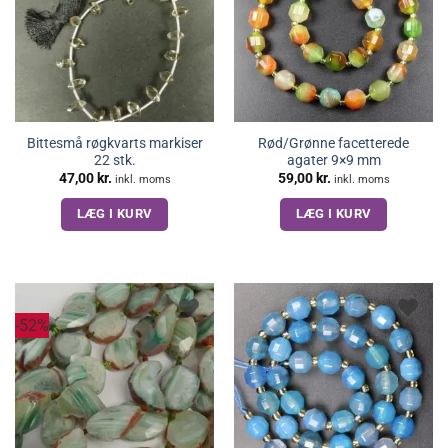
Bittesmå røgkvarts markiser
Rød/Grønne facetterede
22 stk.
agater 9×9 mm
47,00
kr.
59,00
kr.
inkl. moms
inkl. moms
LÆG I KURV
LÆG I KURV
-52%