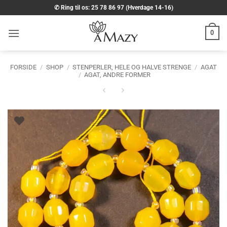
Fortsæt
✆ Ring til os: 25 78 86 97 (Hverdage 14-16)
til
indhold
0
FORSIDE
/
SHOP
/
STENPERLER, HELE OG HALVE STRENGE
/
AGAT
/
AGAT, ANDRE FORMER