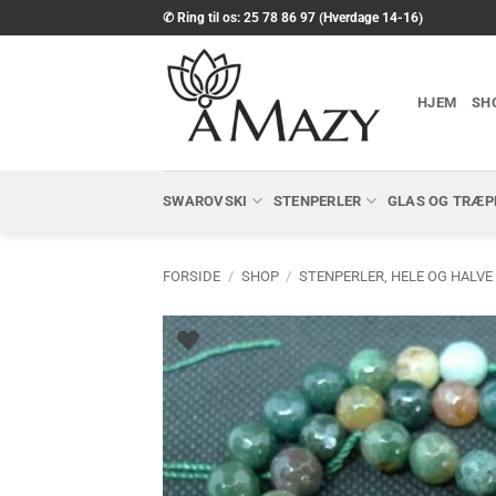
Fortsæt
✆ Ring til os: 25 78 86 97 (Hverdage 14-16)
til
indhold
HJEM
SH
SWAROVSKI
STENPERLER
GLAS OG TRÆP
FORSIDE
/
SHOP
/
STENPERLER, HELE OG HALVE