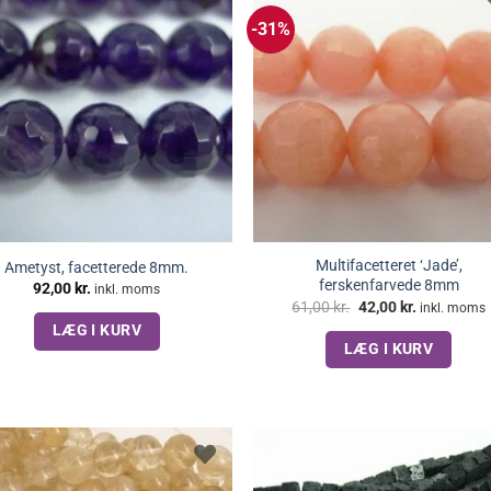
-31%
Multifacetteret ‘Jade’,
Ametyst, facetterede 8mm.
ferskenfarvede 8mm
92,00
kr.
inkl. moms
Den
Den
61,00
kr.
42,00
kr.
inkl. moms
oprindelige
aktuelle
LÆG I KURV
pris
pris
LÆG I KURV
var:
er:
61,00 kr..
42,00 kr..