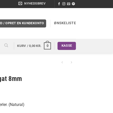
NYHEDSBREV
ØNSKELISTE
ND / OPRET EN KUNDEKONTO
KASSE
0
KURV /
0,00
KR.
agat 8mm
rler. (Natural)