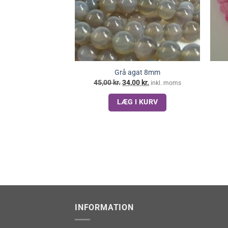
Grå agat 8mm
Den
Den
45,00
kr.
34,00
kr.
inkl. moms
oprindelige
aktuelle
pris
pris
LÆG I KURV
var:
er:
45,00 kr..
34,00 kr..
INFORMATION