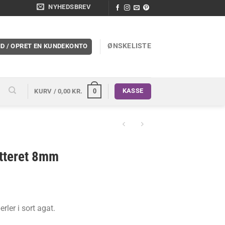
NYHEDSBREV
ØNSKELISTE
ND / OPRET EN KUNDEKONTO
KASSE
0
KURV /
0,00
KR.
etteret 8mm
rler i sort agat.