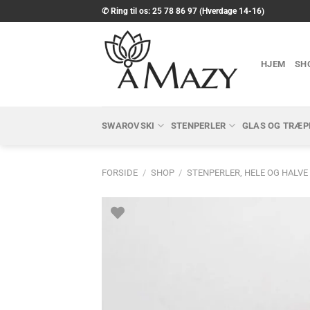
Fortsæt
✆ Ring til os: 25 78 86 97 (Hverdage 14-16)
til
indhold
HJEM
SH
SWAROVSKI
STENPERLER
GLAS OG TRÆP
FORSIDE
/
SHOP
/
STENPERLER, HELE OG HALVE