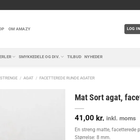
LOG I
OP
OM AMAZY
ERLER
SMYKKEDELE OG DIV.
TILBUD
NYHEDER
 STRENGE
/
AGAT
/
FACETTEREDE RUNDE AGATER
Mat Sort agat, fac
41,00
kr.
inkl. moms
En streng matte, facetterede pe
Størrelse: 8 mm.