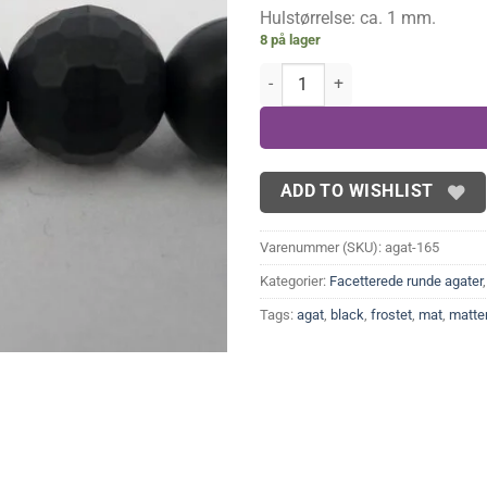
Hulstørrelse: ca. 1 mm.
8 på lager
Mat Sort agat, facetteret 8mm an
ADD TO WISHLIST
Varenummer (SKU):
agat-165
Kategorier:
Facetterede runde agater
Tags:
agat
,
black
,
frostet
,
mat
,
matte