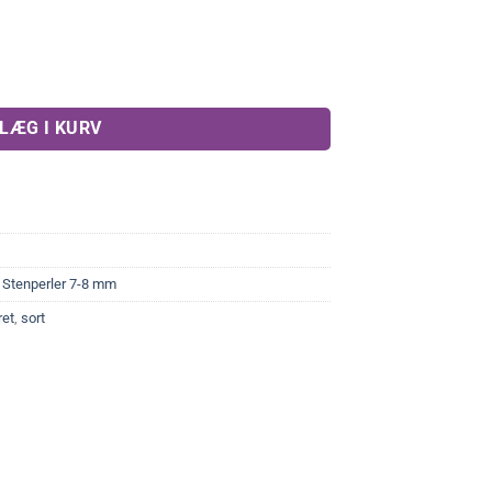
tal
LÆG I KURV
,
Stenperler 7-8 mm
ret
,
sort