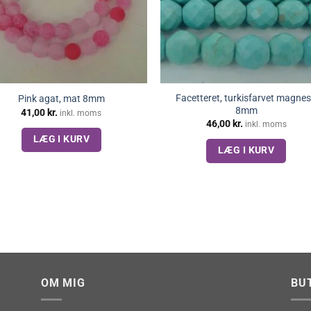
Facetteret, turkisfarvet magnes
Pink agat, mat 8mm
8mm
41,00
kr.
inkl. moms
46,00
kr.
inkl. moms
LÆG I KURV
LÆG I KURV
OM MIG
BU