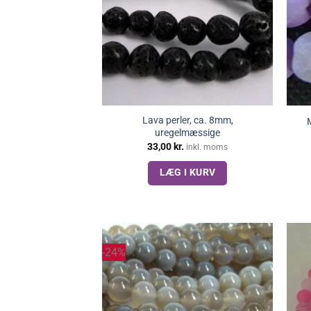
Lava perler, ca. 8mm,
uregelmæssige
33,00
kr.
inkl. moms
LÆG I KURV
-24%