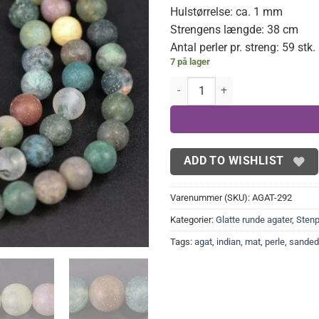
Hulstørrelse: ca. 1 mm
Strengens længde: 38 cm
Antal perler pr. streng: 59 stk.
7 på lager
Mat Indian agat 6mm antal
ADD TO WISHLIST
Varenummer (SKU):
AGAT-292
Kategorier:
Glatte runde agater
,
Stenp
Tags:
agat
,
indian
,
mat
,
perle
,
sanded