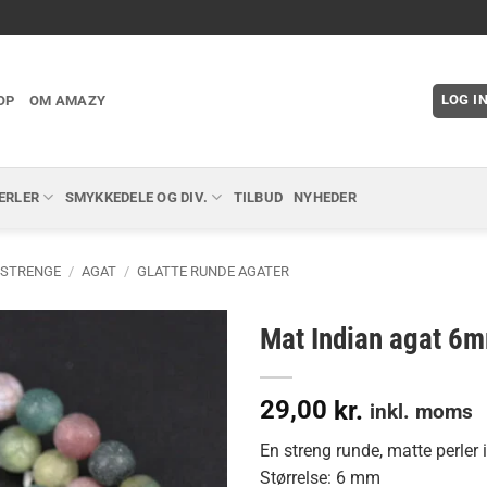
LOG I
OP
OM AMAZY
ERLER
SMYKKEDELE OG DIV.
TILBUD
NYHEDER
 STRENGE
/
AGAT
/
GLATTE RUNDE AGATER
Mat Indian agat 6
29,00
kr.
inkl. moms
En streng runde, matte perler 
Størrelse: 6 mm