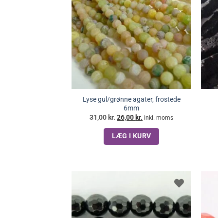
Lyse gul/grønne agater, frostede
6mm
Den
Den
31,00
kr.
26,00
kr.
inkl. moms
oprindelige
aktuelle
pris
pris
LÆG I KURV
var:
er:
31,00 kr..
26,00 kr..