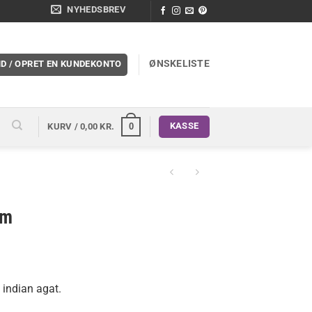
NYHEDSBREV
ØNSKELISTE
ND / OPRET EN KUNDEKONTO
KASSE
0
KURV /
0,00
KR.
mm
i indian agat.