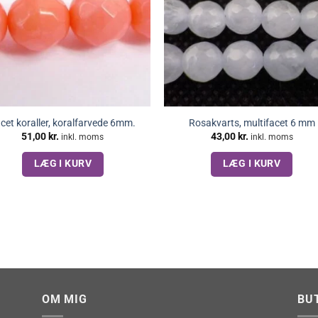
cet koraller, koralfarvede 6mm.
Rosakvarts, multifacet 6 mm
51,00
kr.
43,00
kr.
inkl. moms
inkl. moms
LÆG I KURV
LÆG I KURV
OM MIG
BU