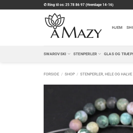
Fortsæt
✆ Ring til os: 25 78 86 97 (Hverdage 14-16)
til
indhold
HJEM
SH
SWAROVSKI
STENPERLER
GLAS OG TRÆP
FORSIDE
/
SHOP
/
STENPERLER, HELE OG HALVE