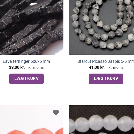
Lava terninger 6x6x6 mm
Starcut Picasso Jaspis 5-6 m
33,00
kr.
41,00
kr.
inkl. moms
inkl. moms
LÆG I KURV
LÆG I KURV