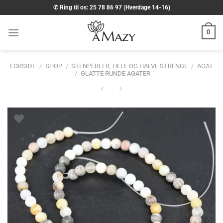
Fortsæt
✆ Ring til os: 25 78 86 97 (Hverdage 14-16)
til
indhold
0
FORSIDE
/
SHOP
/
STENPERLER, HELE OG HALVE STRENGE
/
AGAT
/
GLATTE RUNDE AGATER