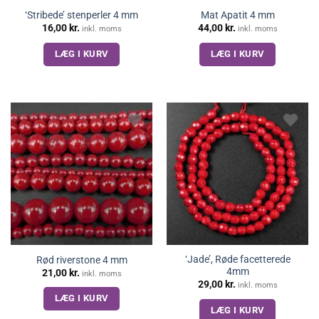
‘Stribede’ stenperler 4 mm
Mat Apatit 4 mm
16,00
kr.
44,00
kr.
inkl. moms
inkl. moms
LÆG I KURV
LÆG I KURV
‘Jade’, Røde facetterede
Rød riverstone 4 mm
4mm
21,00
kr.
inkl. moms
29,00
kr.
inkl. moms
LÆG I KURV
LÆG I KURV