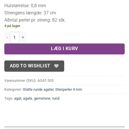
Hulstørrelse: 0,8 mm
Strengens længde: 37 cm
A8ntal perler pr. streng: 82 stk.
4 på lager
Mat, lys agat 4mm antal
LÆG I KURV
ADD TO WISHLIST
Varenummer (SKU):
AGAT-305
Kategorier:
Glatte runde agater
,
Stenperler 4 mm
Tags:
agat
,
agate
,
gemstone
,
rund