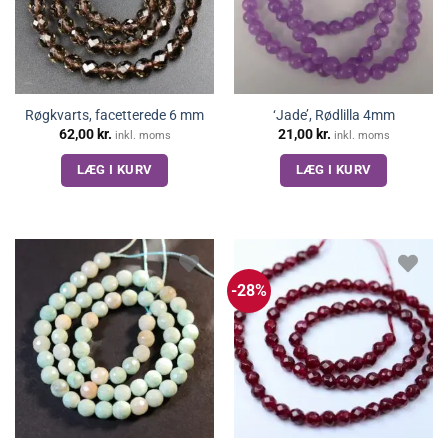
Røgkvarts, facetterede 6 mm
‘Jade’, Rødlilla 4mm
62,00
kr.
21,00
kr.
inkl. moms
inkl. moms
LÆG I KURV
LÆG I KURV
-28%