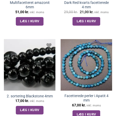
Multifacetteret amazonit
Dark Red kvarts facetterede
6mm
4 mm
Den
Den
51,00
kr.
29,00
kr.
21,00
kr.
inkl. moms
inkl. moms
oprindelige
aktuelle
pris
pris
LÆG I KURV
LÆG I KURV
var:
er:
29,00 kr..
21,00 kr..
Facetterede perler i Apatit 4
2. sortering Blackstone 4mm
mm
17,00
kr.
inkl. moms
67,00
kr.
inkl. moms
LÆG I KURV
LÆG I KURV