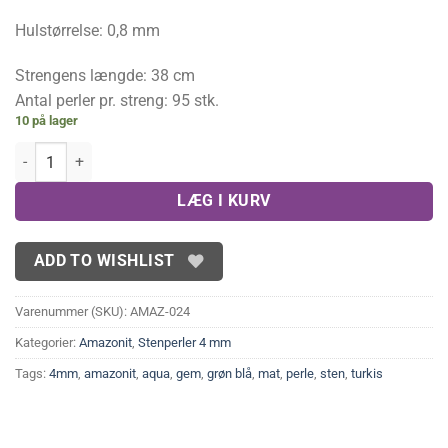
Hulstørrelse: 0,8 mm
Strengens længde: 38 cm
Antal perler pr. streng: 95 stk.
10 på lager
Mat multifarvet Amazonit 4 mm antal
LÆG I KURV
ADD TO WISHLIST
Varenummer (SKU):
AMAZ-024
Kategorier:
Amazonit
,
Stenperler 4 mm
Tags:
4mm
,
amazonit
,
aqua
,
gem
,
grøn blå
,
mat
,
perle
,
sten
,
turkis