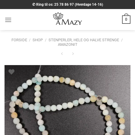
Fortsæt
✆ Ring til os: 25 78 86 97 (Hverdage 14-16)
til
indhold
0
FORSIDE
/
SHOP
/
STENPERLER, HELE OG HALVE STRENGE
/
AMAZONIT