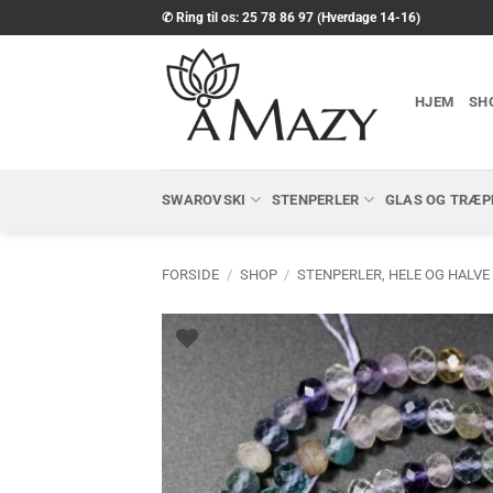
Fortsæt
✆ Ring til os: 25 78 86 97 (Hverdage 14-16)
til
indhold
HJEM
SH
SWAROVSKI
STENPERLER
GLAS OG TRÆP
FORSIDE
/
SHOP
/
STENPERLER, HELE OG HALVE