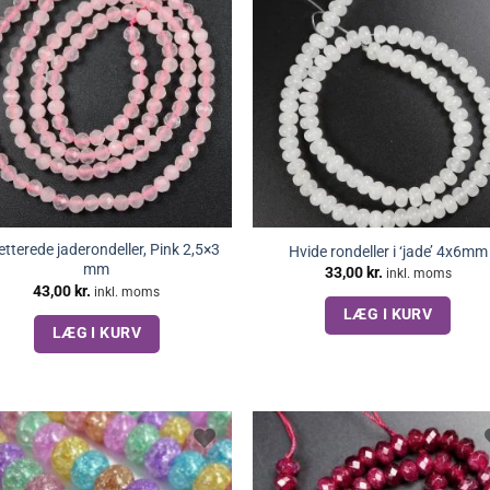
tterede jaderondeller, Pink 2,5×3
Hvide rondeller i ‘jade’ 4x6mm
mm
33,00
kr.
inkl. moms
43,00
kr.
inkl. moms
LÆG I KURV
LÆG I KURV