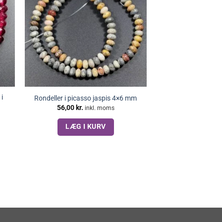
i
Rondeller i picasso jaspis 4×6 mm
56,00
kr.
inkl. moms
LÆG I KURV