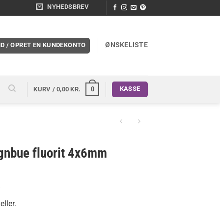
NYHEDSBREV
ØNSKELISTE
ND / OPRET EN KUNDEKONTO
KASSE
0
KURV /
0,00
KR.
egnbue fluorit 4x6mm
s
eller.