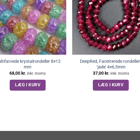
ltifarvede krystalrondeller 8×12
DeepRed, Facetterede rondeller 
mm
‘jade’ 4×6,5mm
68,00
kr.
37,00
kr.
inkl. moms
inkl. moms
LÆG I KURV
LÆG I KURV