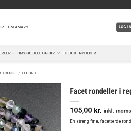
LOG I
OP
OM AMAZY
ERLER
SMYKKEDELE OG DIV.
TILBUD
NYHEDER
 STRENGE
/
FLUORIT
Facet rondeller i r
105,00
kr.
inkl. mom
En streng fine, facetterde rond