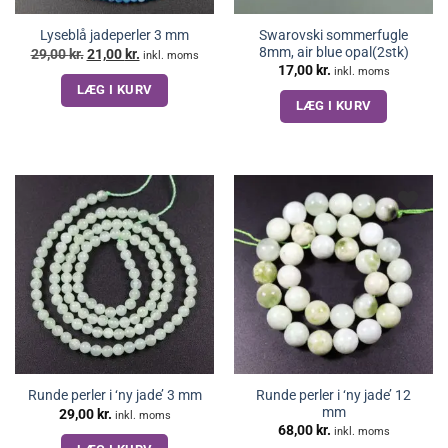
Swarovski sommerfugle
Lyseblå jadeperler 3 mm
8mm, air blue opal(2stk)
Den
Den
29,00
kr.
21,00
kr.
inkl. moms
oprindelige
aktuelle
17,00
kr.
inkl. moms
pris
pris
LÆG I KURV
var:
er:
29,00 kr..
21,00 kr..
LÆG I KURV
Runde perler i ‘ny jade’ 12
Runde perler i ‘ny jade’ 3 mm
mm
29,00
kr.
inkl. moms
68,00
kr.
inkl. moms