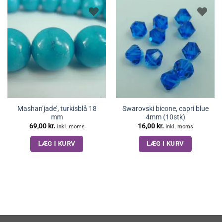
Mashan’jade’, turkisblå 18
Swarovski bicone, capri blue
mm
4mm (10stk)
69,00
kr.
16,00
kr.
inkl. moms
inkl. moms
LÆG I KURV
LÆG I KURV