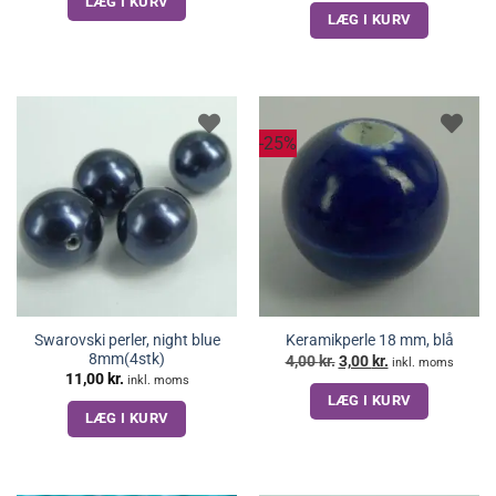
LÆG I KURV
LÆG I KURV
-25%
Swarovski perler, night blue
Keramikperle 18 mm, blå
8mm(4stk)
Den
Den
4,00
kr.
3,00
kr.
inkl. moms
oprindelige
aktuelle
11,00
kr.
inkl. moms
pris
pris
LÆG I KURV
var:
er:
4,00 kr..
3,00 kr..
LÆG I KURV