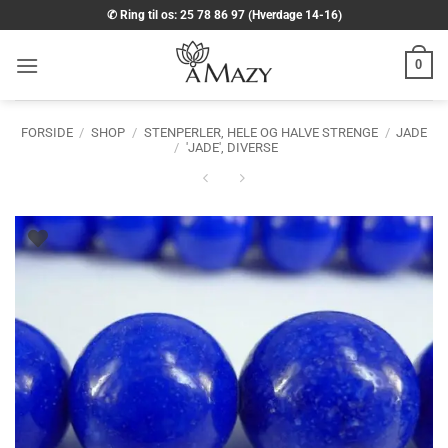
Fortsæt
✆ Ring til os: 25 78 86 97 (Hverdage 14-16)
til
indhold
0
FORSIDE
/
SHOP
/
STENPERLER, HELE OG HALVE STRENGE
/
JADE
/
'JADE', DIVERSE