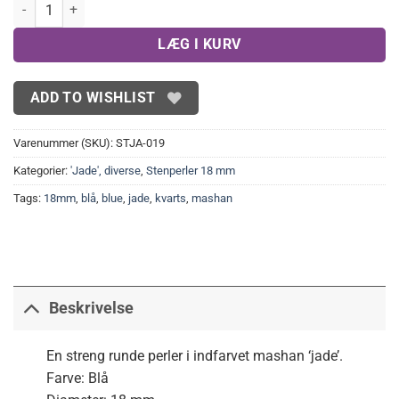
Mashan'jade', blå 18mm antal
LÆG I KURV
ADD TO WISHLIST
Varenummer (SKU):
STJA-019
Kategorier:
'Jade', diverse
,
Stenperler 18 mm
Tags:
18mm
,
blå
,
blue
,
jade
,
kvarts
,
mashan
Beskrivelse
En streng runde perler i indfarvet mashan ‘jade’.
Farve: Blå