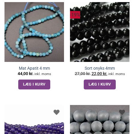
-19%
Mat Apatit 4 mm
Sort onyks 4mm
Den
Den
44,00
kr.
27,00
kr.
22,00
kr.
inkl. moms
inkl. moms
oprindelige
aktuelle
pris
pris
LÆG I KURV
LÆG I KURV
var:
er:
27,00 kr..
22,00 kr..