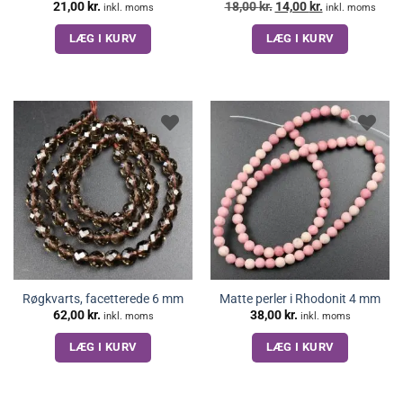
Den
Den
21,00
kr.
18,00
kr.
14,00
kr.
inkl. moms
inkl. moms
oprindelige
aktuelle
pris
pris
LÆG I KURV
LÆG I KURV
var:
er:
18,00 kr..
14,00 kr..
Røgkvarts, facetterede 6 mm
Matte perler i Rhodonit 4 mm
62,00
kr.
38,00
kr.
inkl. moms
inkl. moms
LÆG I KURV
LÆG I KURV