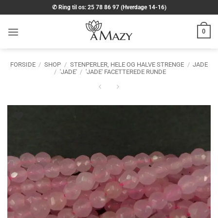
Fortsæt
✆ Ring til os: 25 78 86 97 (Hverdage 14-16)
til
indhold
0
FORSIDE
/
SHOP
/
STENPERLER, HELE OG HALVE STRENGE
/
JADE
/
'JADE'
/
'JADE' FACETTEREDE RUNDE