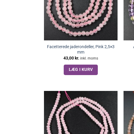
Facetterede jaderondeller, Pink 2,5×3
mm
43,00
kr.
inkl. moms
LÆG I KURV