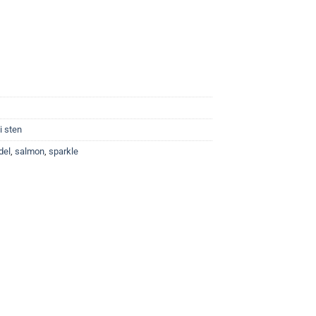
i sten
del
,
salmon
,
sparkle