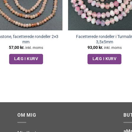
stone, facetterede rondeller 2×3
Facetterede rondeller i Turmali
mm
3,5x5mm
57,00
kr.
93,00
kr.
inkl. moms
inkl. moms
LÆG I KURV
LÆG I KURV
OM MIG
BU
aMa