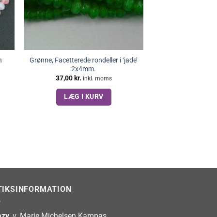
n
Grønne, Facetterede rondeller i ‘jade’
2x4mm.
37,00
kr.
inkl. moms
LÆG I KURV
TIKSINFORMATION
zy
, v. Marie Michelsen Kampas