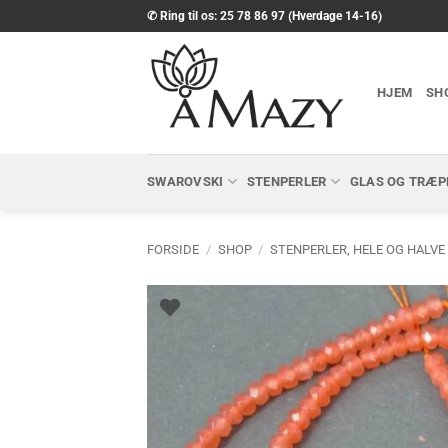
Fortsæt
✆ Ring til os: 25 78 86 97 (Hverdage 14-16)
til
indhold
HJEM
SH
SWAROVSKI
STENPERLER
GLAS OG TRÆP
FORSIDE
/
SHOP
/
STENPERLER, HELE OG HALVE