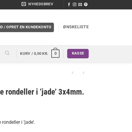
NYHEDSBREV
ØNSKELISTE
ND / OPRET EN KUNDEKONTO
KASSE
0
KURV /
0,00
KR.
 rondeller i ‘jade’ 3x4mm.
rondeller i ‘jade’.