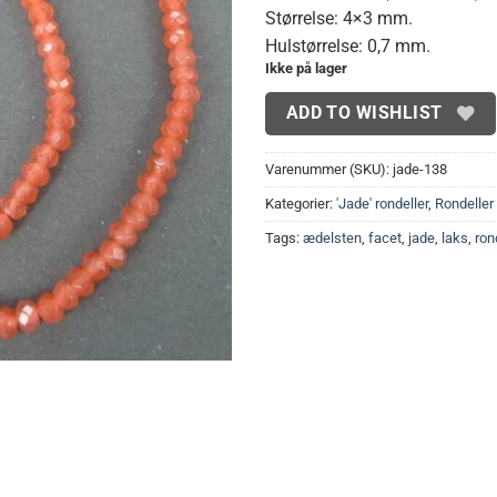
Størrelse: 4×3 mm.
Hulstørrelse: 0,7 mm.
Ikke på lager
ADD TO WISHLIST
Varenummer (SKU):
jade-138
Kategorier:
'Jade' rondeller
,
Rondeller 
Tags:
ædelsten
,
facet
,
jade
,
laks
,
ron