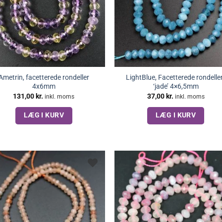
Ametrin, facetterede rondeller
LightBlue, Facetterede rondeller
4x6mm
‘jade’ 4×6,5mm
131,00
kr.
37,00
kr.
inkl. moms
inkl. moms
LÆG I KURV
LÆG I KURV