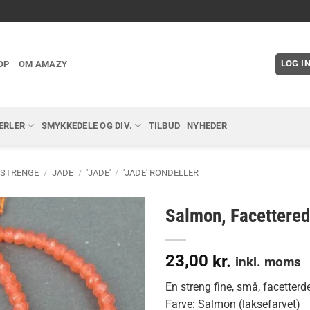
LOG I
OP
OM AMAZY
ERLER
SMYKKEDELE OG DIV.
TILBUD
NYHEDER
 STRENGE
/
JADE
/
'JADE'
/
'JADE' RONDELLER
Salmon, Facetterede
23,00
kr.
inkl. moms
En streng fine, små, facetterde 
Farve: Salmon (laksefarvet)