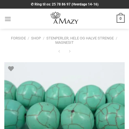
Fortsæt
✆ Ring til os: 25 78 86 97 (Hverdage 14-16)
til
indhold
0
FORSIDE
/
SHOP
/
STENPERLER, HELE OG HALVE STRENGE
/
MAGNESIT