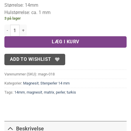
Størrelse: 14mm
Hulstørrelse: ca. 1 mm
3 på lager
Turkisfarvet magnesit 14mm antal
LÆG I KURV
ADD TO WISHLIST
Varenummer (SKU):
magn-018
Kategorier:
Magnesit
,
Stenperler 14 mm
Tags:
14mm
,
magnesit
,
matrix
,
perler
,
turkis
Beskrivelse