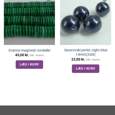
Swarovski perler, night blue
Grønne magnesit rondeller
14mm(2stk)
43,00
kr.
inkl. moms
22,00
kr.
inkl. moms
LÆG I KURV
LÆG I KURV