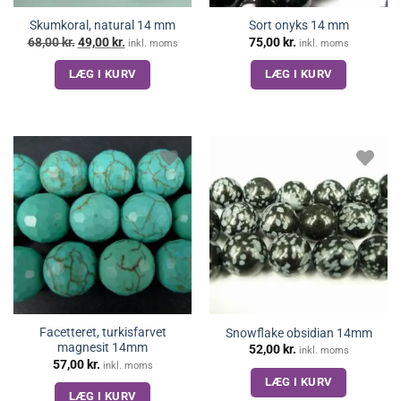
Skumkoral, natural 14 mm
Sort onyks 14 mm
Den
Den
68,00
kr.
49,00
kr.
75,00
kr.
inkl. moms
inkl. moms
oprindelige
aktuelle
pris
pris
LÆG I KURV
LÆG I KURV
var:
er:
68,00 kr..
49,00 kr..
Facetteret, turkisfarvet
Snowflake obsidian 14mm
magnesit 14mm
52,00
kr.
inkl. moms
57,00
kr.
inkl. moms
LÆG I KURV
LÆG I KURV