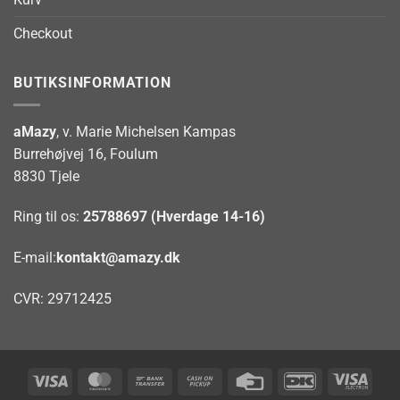
Checkout
BUTIKSINFORMATION
aMazy
, v. Marie Michelsen Kampas
Burrehøjvej 16, Foulum
8830 Tjele
Ring til os:
25788697 (Hverdage 14-16)
E-mail:
kontakt@amazy.dk
CVR: 29712425
Visa
MasterCard
Bank
Cash
Credit
DanKort
Visa