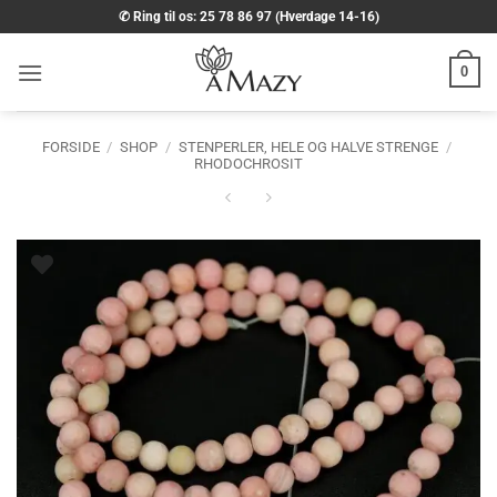
Fortsæt
✆ Ring til os: 25 78 86 97 (Hverdage 14-16)
til
indhold
0
FORSIDE
/
SHOP
/
STENPERLER, HELE OG HALVE STRENGE
/
RHODOCHROSIT