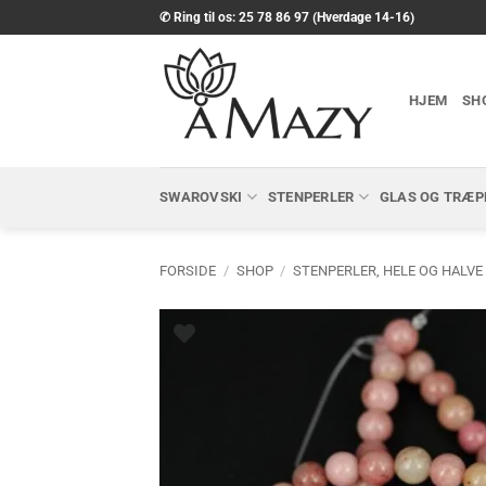
Fortsæt
✆ Ring til os: 25 78 86 97 (Hverdage 14-16)
til
indhold
HJEM
SH
SWAROVSKI
STENPERLER
GLAS OG TRÆP
FORSIDE
/
SHOP
/
STENPERLER, HELE OG HALVE