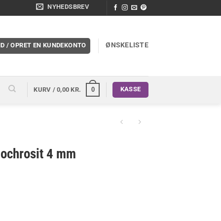
NYHEDSBREV
ØNSKELISTE
ND / OPRET EN KUNDEKONTO
KASSE
0
KURV /
0,00
KR.
dochrosit 4 mm