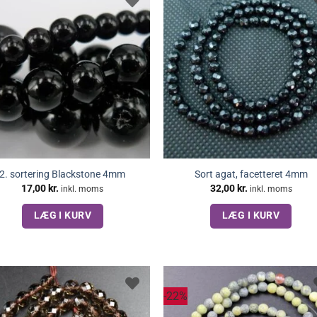
2. sortering Blackstone 4mm
Sort agat, facetteret 4mm
17,00
kr.
32,00
kr.
inkl. moms
inkl. moms
LÆG I KURV
LÆG I KURV
-22%