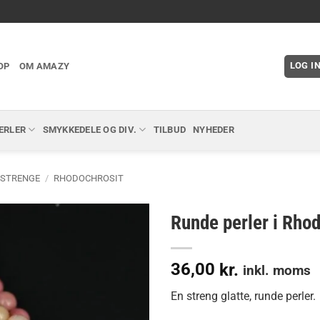
LOG I
OP
OM AMAZY
ERLER
SMYKKEDELE OG DIV.
TILBUD
NYHEDER
 STRENGE
/
RHODOCHROSIT
Runde perler i Rho
36,00
kr.
inkl. moms
En streng glatte, runde perler.