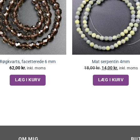
Røgkvarts, facetterede 6 mm
Mat serpentin 4mm
Den
Den
62,00
kr.
18,00
kr.
14,00
kr.
inkl. moms
inkl. moms
oprindelige
aktuelle
pris
pris
LÆG I KURV
LÆG I KURV
var:
er:
18,00 kr..
14,00 kr..
OM MIG
BU