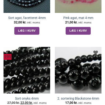
Sort agat, facetteret 4mm
Pink agat, mat 4 mm
32,00
kr.
21,00
kr.
inkl. moms
inkl. moms
LÆG I KURV
LÆG I KURV
-19%
Sort onyks 4mm
2. sortering Blackstone 4mm
Den
Den
27,00
kr.
22,00
kr.
17,00
kr.
inkl. moms
inkl. moms