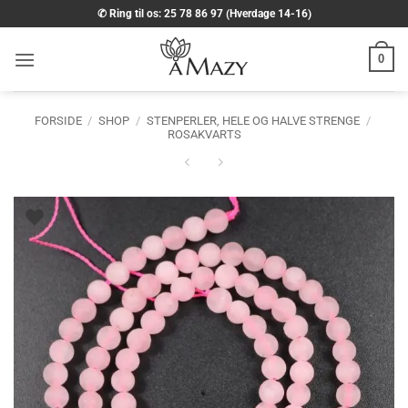
Fortsæt
✆ Ring til os: 25 78 86 97 (Hverdage 14-16)
til
indhold
0
FORSIDE
/
SHOP
/
STENPERLER, HELE OG HALVE STRENGE
/
ROSAKVARTS