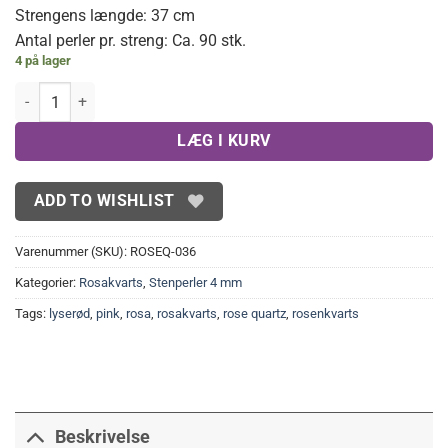
Strengens længde: 37 cm
Antal perler pr. streng: Ca. 90 stk.
4 på lager
Mat Rosakvarts 4 mm antal
LÆG I KURV
ADD TO WISHLIST
Varenummer (SKU):
ROSEQ-036
Kategorier:
Rosakvarts
,
Stenperler 4 mm
Tags:
lyserød
,
pink
,
rosa
,
rosakvarts
,
rose quartz
,
rosenkvarts
Beskrivelse