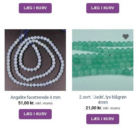
oprindelige
aktuelle
pris
pris
LÆG I KURV
LÆG I KURV
var:
er:
27,00 kr..
22,00 kr..
2.sort. ‘Jade’, lys blågrøn
Angelite facetterede 4 mm
4mm
51,00
kr.
inkl. moms
21,00
kr.
inkl. moms
LÆG I KURV
LÆG I KURV