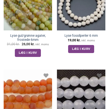
Lyse gul/grønne agater,
Lyse fossilperler 6 mm
frostede 6mm
19,00
kr.
inkl. moms
Den
Den
31,00
kr.
26,00
kr.
inkl. moms
oprindelige
aktuelle
LÆG I KURV
pris
pris
LÆG I KURV
var:
er:
31,00 kr..
26,00 kr..