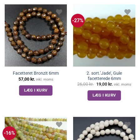
-27%
2. sort.’Jade’, Gule
Facetteret Bronzit 6mm
facetterede 6mm
57,00
kr.
inkl. moms
Den
Den
26,00
kr.
19,00
kr.
inkl. moms
oprindelige
aktuelle
LÆG I KURV
pris
pris
LÆG I KURV
var:
er:
26,00 kr..
19,00 kr..
-16%