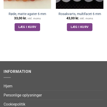
Røde, matte agater 6 mm
Rosakvarts, multifacet 6 mm
33,00
kr.
43,00
kr.
inkl. moms
inkl. moms
LÆG I KURV
LÆG I KURV
INFORMATION
Hjem
Personlige oplysninger
Cookiepolitik