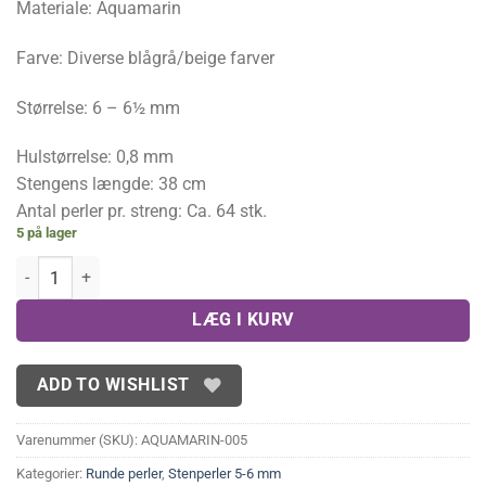
Materiale: Aquamarin
Farve: Diverse blågrå/beige farver
Størrelse: 6 – 6½ mm
Hulstørrelse: 0,8 mm
Stengens længde: 38 cm
Antal perler pr. streng: Ca. 64 stk.
5 på lager
Aquamarin 6 mm antal
LÆG I KURV
ADD TO WISHLIST
Varenummer (SKU):
AQUAMARIN-005
Kategorier:
Runde perler
,
Stenperler 5-6 mm