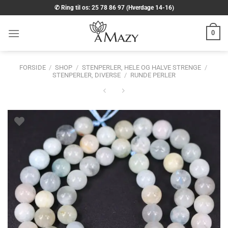
Fortsæt
✆ Ring til os: 25 78 86 97 (Hverdage 14-16)
til
indhold
0
FORSIDE
/
SHOP
/
STENPERLER, HELE OG HALVE STRENGE
/
STENPERLER, DIVERSE
/
RUNDE PERLER