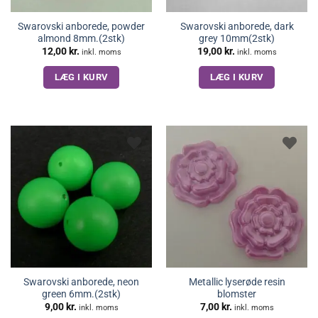
Swarovski anborede, powder
Swarovski anborede, dark
almond 8mm.(2stk)
grey 10mm(2stk)
12,00
kr.
19,00
kr.
inkl. moms
inkl. moms
LÆG I KURV
LÆG I KURV
Swarovski anborede, neon
Metallic lyserøde resin
green 6mm.(2stk)
blomster
9,00
kr.
7,00
kr.
inkl. moms
inkl. moms