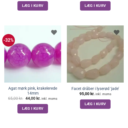
LÆG I KURV
LÆG I KURV
-32%
Agat mørk pink, krakelerede
Facet dråber i lyserød ‘jade’
14mm
95,00
kr.
inkl. moms
Den
Den
65,00
kr.
44,00
kr.
inkl. moms
oprindelige
aktuelle
LÆG I KURV
pris
pris
LÆG I KURV
var:
er:
65,00 kr..
44,00 kr..