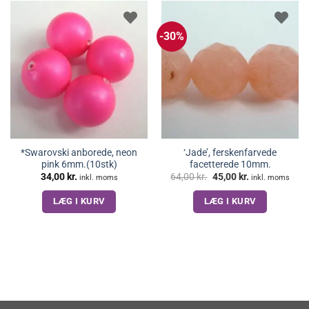
-30%
*Swarovski anborede, neon
‘Jade’, ferskenfarvede
pink 6mm.(10stk)
facetterede 10mm.
Den
Den
34,00
kr.
64,00
kr.
45,00
kr.
inkl. moms
inkl. moms
oprindelige
aktuelle
pris
pris
LÆG I KURV
LÆG I KURV
var:
er:
64,00 kr..
45,00 kr..