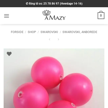
Fortsæt
✆ Ring til os: 25 78 86 97 (Hverdage 14-16)
til
indhold
0
FORSIDE
/
SHOP
/
SWAROVSKI
/
SWAROVSKI, ANBOREDE