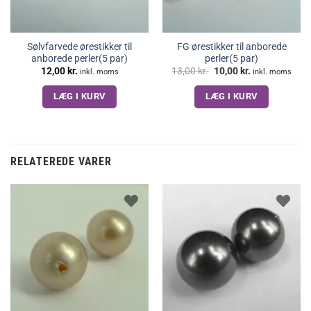
Sølvfarvede ørestikker til
FG ørestikker til anborede
anborede perler(5 par)
perler(5 par)
Den
Den
12,00
kr.
13,00
kr.
10,00
kr.
inkl. moms
inkl. moms
oprindelige
aktuelle
pris
pris
LÆG I KURV
LÆG I KURV
var:
er:
13,00 kr..
10,00 kr..
RELATEREDE VARER