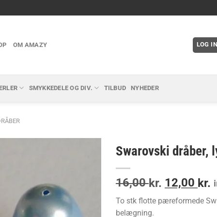
LOG I
OP
OM AMAZY
ERLER
SMYKKEDELE OG DIV.
TILBUD
NYHEDER
DRÅBER
Swarovski dråber, 
Den
D
16,00
12,00
kr.
kr.
oprindeli
a
To stk flotte pæreformede Sw
pris
p
belægning.
var:
e