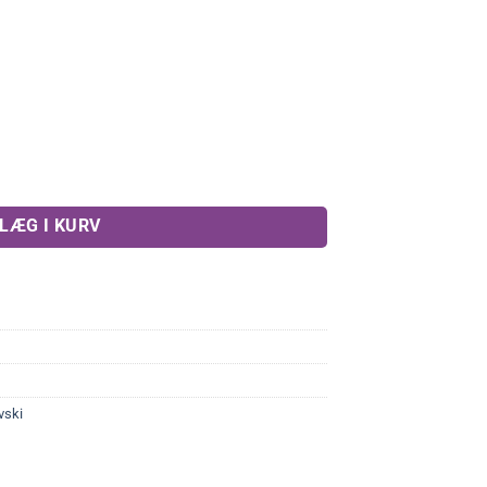
2,00 kr..
(2stk) antal
LÆG I KURV
vski