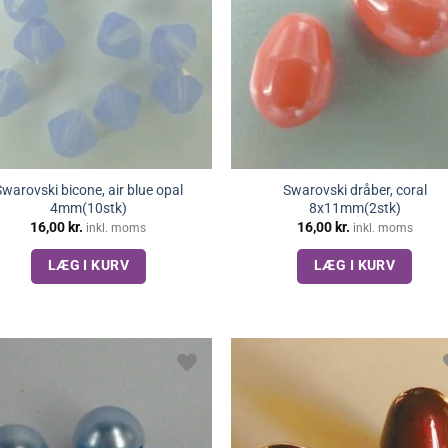
warovski bicone, air blue opal
Swarovski dråber, coral
4mm(10stk)
8x11mm(2stk)
16,00
kr.
16,00
kr.
inkl. moms
inkl. moms
LÆG I KURV
LÆG I KURV