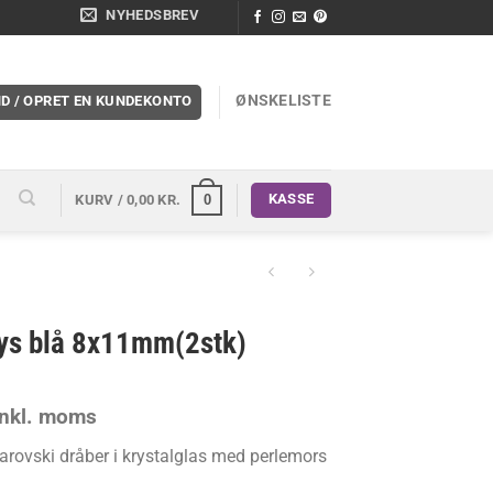
NYHEDSBREV
ØNSKELISTE
ND / OPRET EN KUNDEKONTO
KASSE
0
KURV /
0,00
KR.
lys blå 8x11mm(2stk)
en
inkl. moms
ge
ktuelle
arovski dråber i krystalglas med perlemors
ris
r: