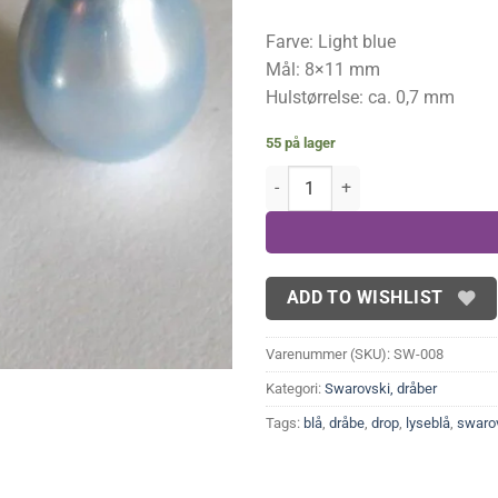
16,00 kr..
1
Farve: Light blue
Mål: 8×11 mm
Hulstørrelse: ca. 0,7 mm
55 på lager
Swarovski dråber, lys blå 8x11mm
ADD TO WISHLIST
Varenummer (SKU):
SW-008
Kategori:
Swarovski, dråber
Tags:
blå
,
dråbe
,
drop
,
lyseblå
,
swaro