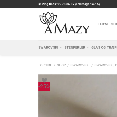
Fortsæt
✆ Ring til os: 25 78 86 97 (Hverdage 14-16)
til
indhold
HJEM
SH
SWAROVSKI
STENPERLER
GLAS OG TRÆP
FORSIDE
/
SHOP
/
SWAROVSKI
/
SWAROVSKI, 
-25%