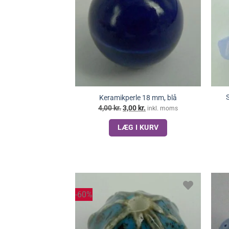
S
Keramikperle 18 mm, blå
Den
Den
4,00
kr.
3,00
kr.
inkl. moms
oprindelige
aktuelle
pris
pris
LÆG I KURV
var:
er:
4,00 kr..
3,00 kr..
-60%