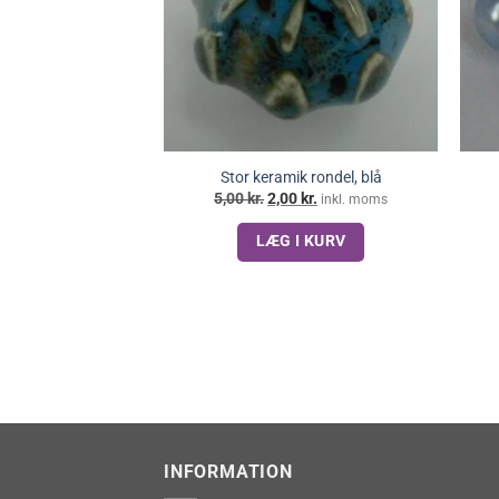
Stor keramik rondel, blå
Den
Den
5,00
kr.
2,00
kr.
inkl. moms
oprindelige
aktuelle
pris
pris
LÆG I KURV
var:
er:
5,00 kr..
2,00 kr..
INFORMATION