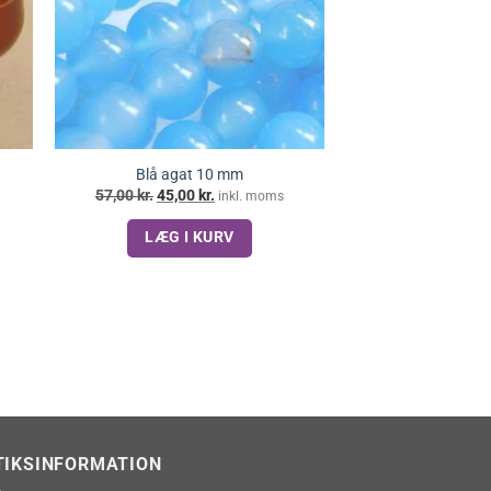
Blå agat 10 mm
Den
Den
57,00
kr.
45,00
kr.
inkl. moms
oprindelige
aktuelle
pris
pris
LÆG I KURV
var:
er:
57,00 kr..
45,00 kr..
TIKSINFORMATION