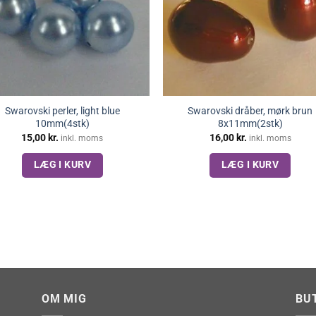
Swarovski perler, light blue
Swarovski dråber, mørk brun
10mm(4stk)
8x11mm(2stk)
15,00
kr.
16,00
kr.
inkl. moms
inkl. moms
LÆG I KURV
LÆG I KURV
OM MIG
BU