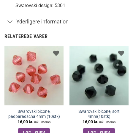
Swarovski design: 5301
Yderligere information
RELATEREDE VARER
Swarovski bicone,
Swarovski bicone, sort
padparadscha 4mm (10stk)
4mm(10stk)
16,00
kr.
16,00
kr.
inkl. moms
inkl. moms
LÆG I KURV
LÆG I KURV