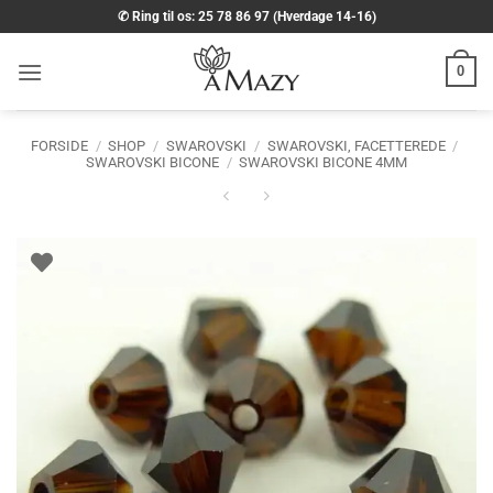
Fortsæt
✆ Ring til os: 25 78 86 97 (Hverdage 14-16)
til
indhold
0
FORSIDE
/
SHOP
/
SWAROVSKI
/
SWAROVSKI, FACETTEREDE
/
SWAROVSKI BICONE
/
SWAROVSKI BICONE 4MM