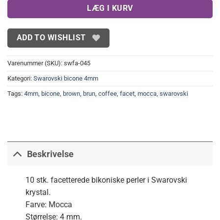
LÆG I KURV
ADD TO WISHLIST
Varenummer (SKU):
swfa-045
Kategori:
Swarovski bicone 4mm
Tags:
4mm
,
bicone
,
brown
,
brun
,
coffee
,
facet
,
mocca
,
swarovski
Beskrivelse
10 stk. facetterede bikoniske perler i Swarovski
krystal.
Farve: Mocca
Størrelse: 4 mm.