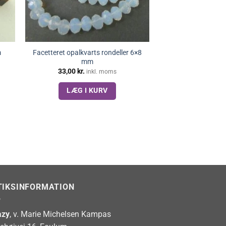
m
Facetteret opalkvarts rondeller 6×8
mm
33,00
kr.
inkl. moms
LÆG I KURV
TIKSINFORMATION
zy
, v. Marie Michelsen Kampas