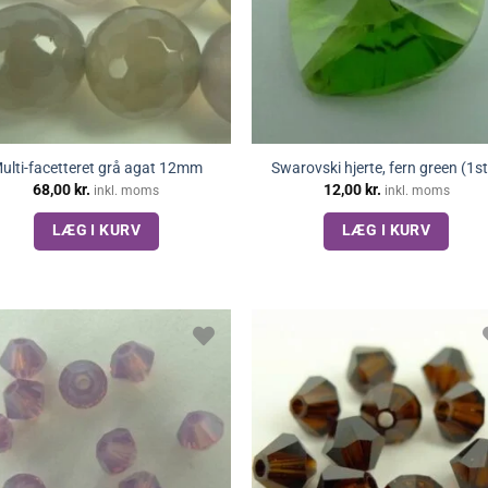
ulti-facetteret grå agat 12mm
Swarovski hjerte, fern green (1s
68,00
kr.
12,00
kr.
inkl. moms
inkl. moms
LÆG I KURV
LÆG I KURV