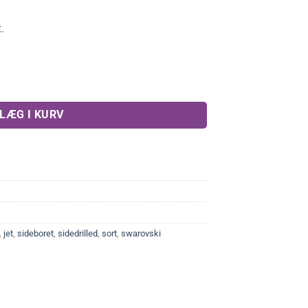
.
(1stk) antal
LÆG I KURV
,
jet
,
sideboret
,
sidedrilled
,
sort
,
swarovski