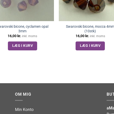
arovski bicone, cyclamen opal
Swarovski bicone, mocca 4m
3mm
(10stk)
16,00
kr.
16,00
kr.
inkl. moms
inkl. moms
LÆG I KURV
LÆG I KURV
OM MIG
BU
aMa
Min Konto