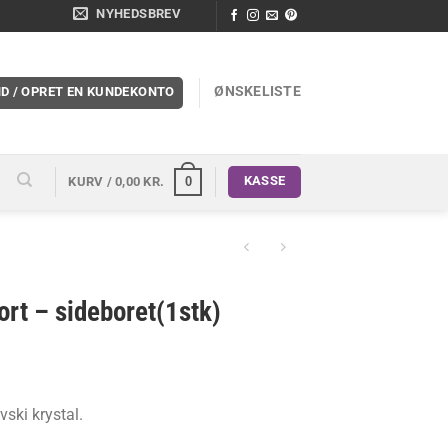
NYHEDSBREV
ØNSKELISTE
ND / OPRET EN KUNDEKONTO
KASSE
0
KURV /
0,00
KR.
ort – sideboret(1stk)
vski krystal.