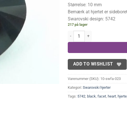
Størrelse: 10 mm
Bemærk at hjertet er sideboret
Swarovski design: 5742
217 på lager
Swarovski hjerte, sort - sideboret
ADD TO WISHLIST
Varenummer (SKU):
10-swfa-023
Kategori:
Swarovski hjerter
Tags:
5742
,
black
,
facet
,
heart
,
hjerte