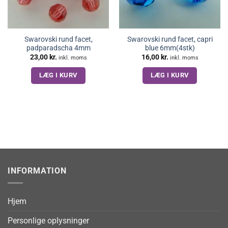
Swarovski rund facet,
Swarovski rund facet, capri
padparadscha 4mm
blue 6mm(4stk)
23,00
kr.
16,00
kr.
inkl. moms
inkl. moms
LÆG I KURV
LÆG I KURV
INFORMATION
Hjem
Personlige oplysninger