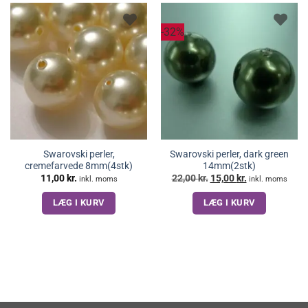
-32%
Swarovski perler,
Swarovski perler, dark green
cremefarvede 8mm(4stk)
14mm(2stk)
Den
Den
11,00
kr.
22,00
kr.
15,00
kr.
inkl. moms
inkl. moms
oprindelige
aktuelle
pris
pris
LÆG I KURV
LÆG I KURV
var:
er:
22,00 kr..
15,00 kr..