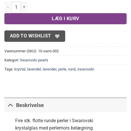
Swarovski perler, lavender 8mm(4stk) antal
LÆG I KURV
ADD TO WISHLIST
Varenummer (SKU):
10-swro-002
Kategori:
Swarovski pearls
Tags:
krystal
,
lavendel
,
lavender
,
perle
,
rund
,
swarovski
Beskrivelse
Fire stk. flotte runde perler i Swarovski
krystalglas med perlemors belægning.