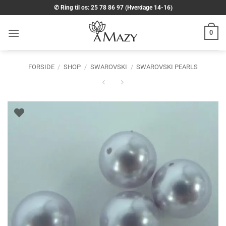
Fortsæt
✆ Ring til os: 25 78 86 97 (Hverdage 14-16)
til
indhold
0
FORSIDE
/
SHOP
/
SWAROVSKI
/
SWAROVSKI PEARLS