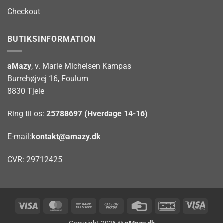
Checkout
BUTIKSINFORMATION
aMazy
, v. Marie Michelsen Kampas
Burrehøjvej 16, Foulum
8830 Tjele
Ring til os:
25788697 (Hverdage 14-16)
E-mail:
kontakt@amazy.dk
CVR: 29712425
Visa
MasterCard
Bank
Cash
Credit
DanKort
Visa
Transfer
on
Card
Elect