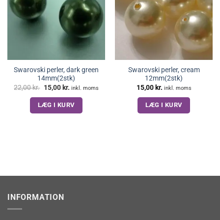
Swarovski perler, dark green
Swarovski perler, cream
14mm(2stk)
12mm(2stk)
Den
Den
22,00
kr.
15,00
kr.
15,00
kr.
inkl. moms
inkl. moms
oprindelige
aktuelle
pris
pris
LÆG I KURV
LÆG I KURV
var:
er:
22,00 kr..
15,00 kr..
INFORMATION