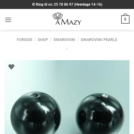
Fortsæt
✆ Ring til os: 25 78 86 97 (Hverdage 14-16)
til
indhold
0
FORSIDE
/
SHOP
/
SWAROVSKI
/
SWAROVSKI PEARLS