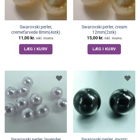
Swarovski perler,
Swarovski perler, cream
cremefarvede 8mm(4stk)
12mm(2stk)
11,00
kr.
15,00
kr.
inkl. moms
inkl. moms
LÆG I KURV
LÆG I KURV
Swarovski perler, lavender
Swarovski perler, mystic