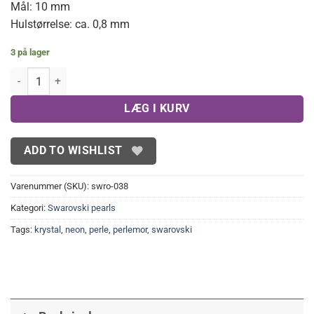
Mål: 10 mm
Hulstørrelse: ca. 0,8 mm
3 på lager
Swarovski perler, neon orange 10mm(4stk) antal
LÆG I KURV
ADD TO WISHLIST
Varenummer (SKU):
swro-038
Kategori:
Swarovski pearls
Tags:
krystal
,
neon
,
perle
,
perlemor
,
swarovski