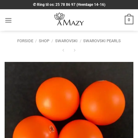
Fortsæt
✆ Ring til os: 25 78 86 97 (Hverdage 14-16)
til
indhold
0
FORSIDE
/
SHOP
/
SWAROVSKI
/
SWAROVSKI PEARLS