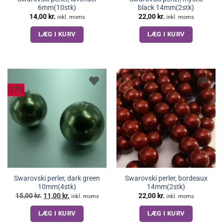
6mm(10stk)
black 14mm(2stk)
14,00
kr.
22,00
kr.
inkl. moms
inkl. moms
LÆG I KURV
LÆG I KURV
-27%
Swarovski perler, dark green
Swarovski perler, bordeaux
10mm(4stk)
14mm(2stk)
Den
Den
15,00
kr.
11,00
kr.
22,00
kr.
inkl. moms
inkl. moms
oprindelige
aktuelle
pris
pris
LÆG I KURV
LÆG I KURV
var:
er:
15,00 kr..
11,00 kr..