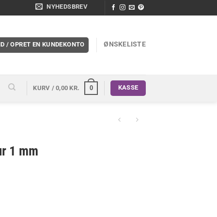
NYHEDSBREV
ØNSKELISTE
ND / OPRET EN KUNDEKONTO
KASSE
0
KURV /
0,00
KR.
ur 1 mm