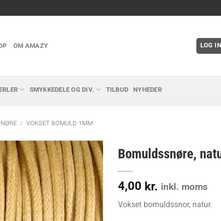
LOG I
OP
OM AMAZY
ERLER
SMYKKEDELE OG DIV.
TILBUD
NYHEDER
SNØRE
/
VOKSET BOMULD 1MM
Bomuldssnøre, nat
4,00
kr.
inkl. moms
Vokset bomuldssnor, natur.