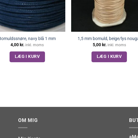
Bomuldssnøre, navy blå 1 mm
1,5 mm bomuld, beige/lys noug
4,00
kr.
5,00
kr.
inkl. moms
inkl. moms
LÆG I KURV
LÆG I KURV
OM MIG
BU
aMa