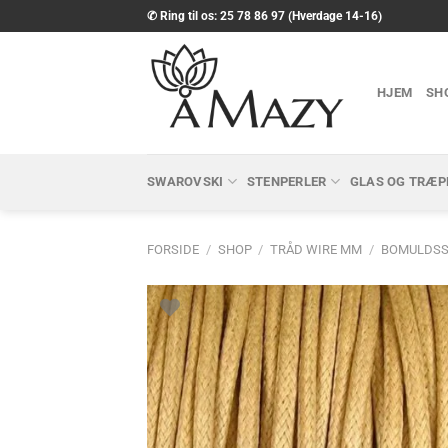
Fortsæt
✆ Ring til os: 25 78 86 97 (Hverdage 14-16)
til
indhold
HJEM
SH
SWAROVSKI
STENPERLER
GLAS OG TRÆP
FORSIDE
/
SHOP
/
TRÅD WIRE MM
/
BOMULDS