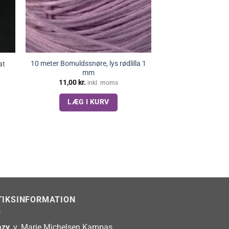
10 meter Bomuldssnøre, lys rødlilla 1
at
mm
11,00
kr.
inkl. moms
LÆG I KURV
TIKSINFORMATION
zy
, v. Marie Michelsen Kampas