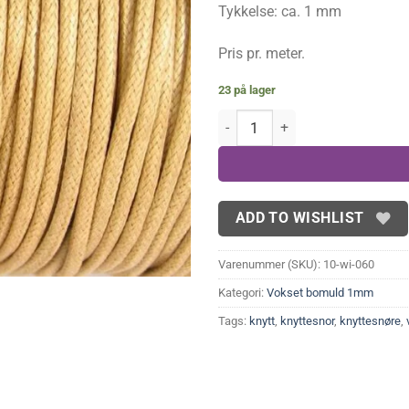
Tykkelse: ca. 1 mm
Pris pr. meter.
23 på lager
Bomuldssnøre, natur 1 mm antal
ADD TO WISHLIST
Varenummer (SKU):
10-wi-060
Kategori:
Vokset bomuld 1mm
Tags:
knytt
,
knyttesnor
,
knyttesnøre
,