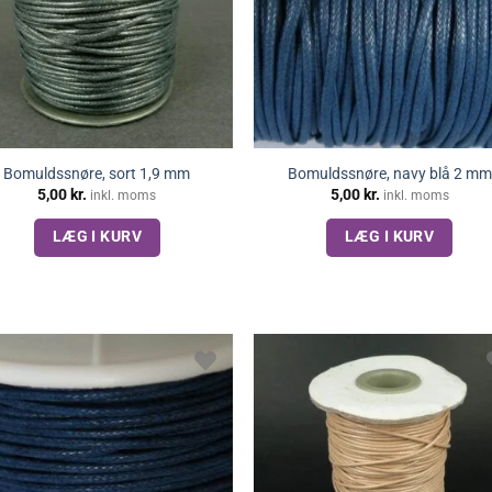
Bomuldssnøre, sort 1,9 mm
Bomuldssnøre, navy blå 2 mm
5,00
kr.
5,00
kr.
inkl. moms
inkl. moms
LÆG I KURV
LÆG I KURV