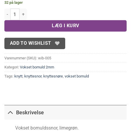
32 på lager
Bomuldssnøre, lime 2 mm antal
LÆG I KURV
ADD TO WISHLIST
Varenummer (SKU):
wib-005
Kategori:
Vokset bomuld 2mm
Tags:
knytt
,
knyttesnor
,
knyttesnøre
,
vokset bomuld
Beskrivelse
Vokset bomuldssnor, limegrøn.