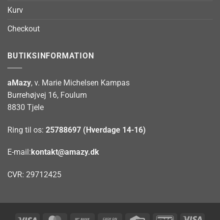
Kurv
Checkout
BUTIKSINFORMATION
aMazy
, v. Marie Michelsen Kampas
Burrehøjvej 16, Foulum
8830 Tjele
Ring til os:
25788697 (Hverdage 14-16)
E-mail:
kontakt@amazy.dk
CVR: 29712425
Visa
MasterCard
Bank
Cash
Credit
DanKort
Visa