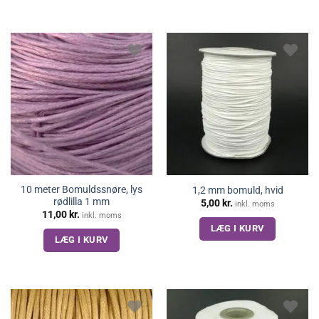
10 meter Bomuldssnøre, lys
1,2 mm bomuld, hvid
rødlilla 1 mm
5,00
kr.
inkl. moms
11,00
kr.
inkl. moms
LÆG I KURV
LÆG I KURV