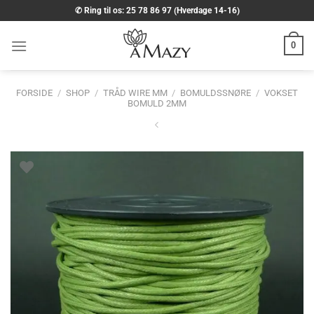
Fortsæt
✆ Ring til os: 25 78 86 97 (Hverdage 14-16)
til
indhold
0
FORSIDE
/
SHOP
/
TRÅD WIRE MM
/
BOMULDSSNØRE
/
VOKSET
BOMULD 2MM