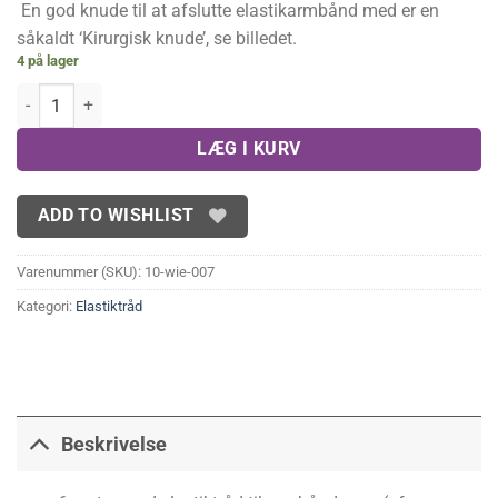
En god knude til at afslutte elastikarmbånd med er en
såkaldt ‘Kirurgisk knude’, se billedet.
4 på lager
Sort elastiktråd 0,8 mm (ca. 6 m) antal
LÆG I KURV
ADD TO WISHLIST
Varenummer (SKU):
10-wie-007
Kategori:
Elastiktråd
Beskrivelse