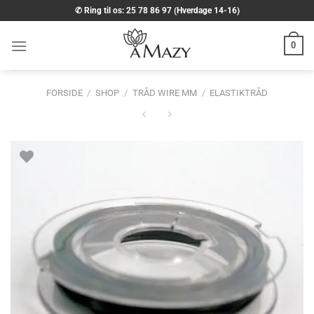
Fortsæt
✆ Ring til os: 25 78 86 97 (Hverdage 14-16)
til
indhold
0
FORSIDE
/
SHOP
/
TRÅD WIRE MM
/
ELASTIKTRÅD