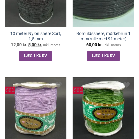
10 meter Nylon snøre Sort,
Bomuldssnøre, mørkebrun 1
1,5 mm
mm(rulle med 91 meter)
Den
Den
12,00
kr.
5,00
kr.
60,00
kr.
inkl. moms
inkl. moms
oprindelige
aktuelle
pris
pris
LÆG I KURV
LÆG I KURV
var:
er:
12,00 kr..
5,00 kr..
-50%
-50%