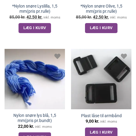
*Nylon snøre Lyslilla, 1,5
*Nylon snøre Olive, 1,5
mm(pris pr.rulle)
mm(pris pr.rulle)
Den
Den
Den
Den
85,00
kr.
42,50
kr.
85,00
kr.
42,50
kr.
inkl. moms
inkl. moms
oprindelige
aktuelle
oprindelige
aktuelle
pris
pris
pris
pris
LÆG I KURV
LÆG I KURV
var:
er:
var:
er:
85,00 kr..
42,50 kr..
85,00 kr..
42,50 kr..
Nylon snøre lys blå, 1,5
Plast låse til armbånd
mm(pris pr.bundt)
9,00
kr.
inkl. moms
22,00
kr.
inkl. moms
LÆG I KURV