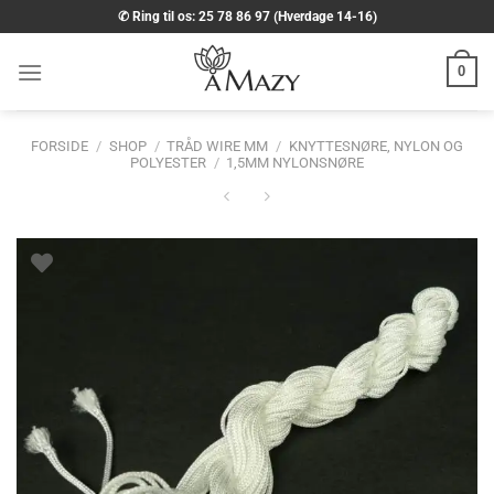
Fortsæt
✆ Ring til os: 25 78 86 97 (Hverdage 14-16)
til
indhold
0
FORSIDE
/
SHOP
/
TRÅD WIRE MM
/
KNYTTESNØRE, NYLON OG
POLYESTER
/
1,5MM NYLONSNØRE