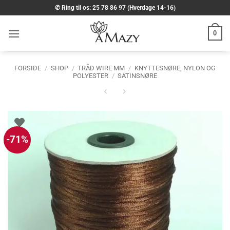
Fortsæt
✆ Ring til os: 25 78 86 97 (Hverdage 14-16)
til
indhold
0
FORSIDE
/
SHOP
/
TRÅD WIRE MM
/
KNYTTESNØRE, NYLON OG
POLYESTER
/
SATINSNØRE
-71%