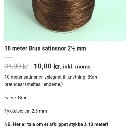
10 meter Brun satinsnor 2½ mm
Den
Den
34,00
10,00
kr.
kr.
inkl. moms
oprindelige
aktuelle
10 meter satinsnor, velegnet til knytning. (Kan
pris
pris
brændes/smeltes i enderne.)
var:
er:
34,00 kr..
10,00 kr..
Farve: Brun
Tykkelse: ca. 2,5 mm
NB: Her er tale om et afklippet stykke á 10 meter!