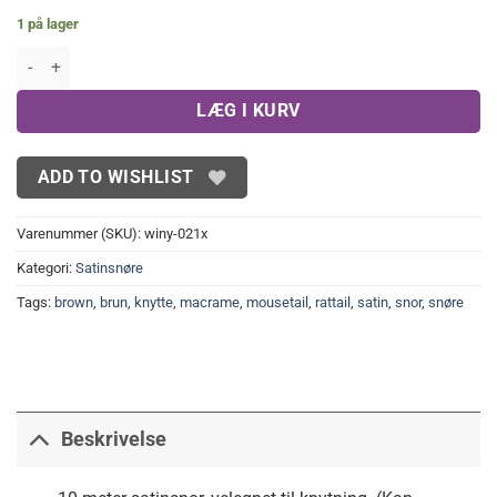
1 på lager
10 meter Brun satinsnor 2½ mm antal
LÆG I KURV
ADD TO WISHLIST
Varenummer (SKU):
winy-021x
Kategori:
Satinsnøre
Tags:
brown
,
brun
,
knytte
,
macrame
,
mousetail
,
rattail
,
satin
,
snor
,
snøre
Beskrivelse