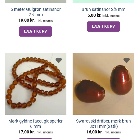
5 meter Gulgrøn satinsnor
Brun satinsnor 2½ mm
2½ mm
5,00
kr.
inkl. moms
19,00
kr.
inkl. moms
LÆG I KURV
LÆG I KURV
Mørk gyldne facet glasperler
Swarovski dråber, mørk brun
6 mm
8x11mm(2stk)
17,00
kr.
16,00
kr.
inkl. moms
inkl. moms