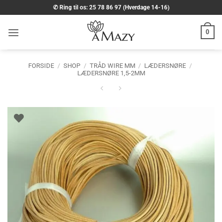
Fortsæt
✆ Ring til os: 25 78 86 97 (Hverdage 14-16)
til
indhold
0
FORSIDE
/
SHOP
/
TRÅD WIRE MM
/
LÆDERSNØRE
/
LÆDERSNØRE 1,5-2MM