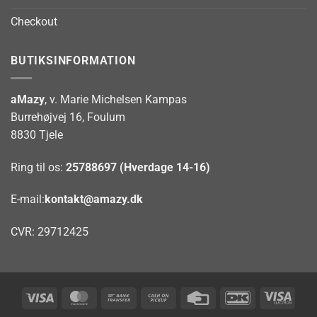
Checkout
BUTIKSINFORMATION
aMazy
, v. Marie Michelsen Kampas
Burrehøjvej 16, Foulum
8830 Tjele
Ring til os:
25788697 (Hverdage 14-16)
E-mail:
kontakt@amazy.dk
CVR: 29712425
Visa
MasterCard
Bank
Cash
Credit
DanKort
Visa
Transfer
on
Card
Elect