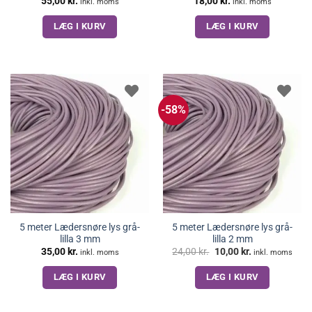
55,00
kr.
18,00
kr.
inkl. moms
inkl. moms
LÆG I KURV
LÆG I KURV
-58%
5 meter Lædersnøre lys grå-
5 meter Lædersnøre lys grå-
lilla 3 mm
lilla 2 mm
Den
Den
35,00
kr.
24,00
kr.
10,00
kr.
inkl. moms
inkl. moms
oprindelige
aktuelle
pris
pris
LÆG I KURV
LÆG I KURV
var:
er:
24,00 kr..
10,00 kr..