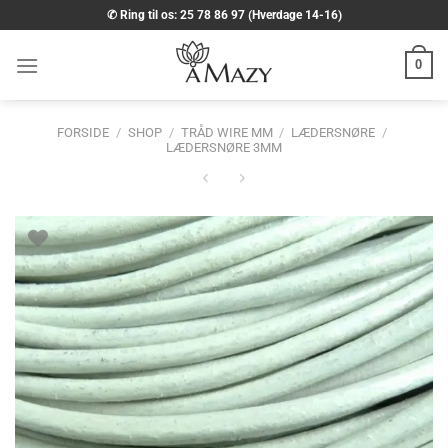
Fortsæt
✆ Ring til os: 25 78 86 97 (Hverdage 14-16)
til
indhold
0
FORSIDE
/
SHOP
/
TRÅD WIRE MM
/
LÆDERSNØRE
/
LÆDERSNØRE 3MM