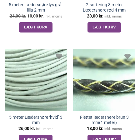
5 meter Lædersnøre lys grå-
2.sortering 3 meter
lilla 2 mm
Lædersnøre rød 4 mm
Den
Den
24,00
kr.
10,00
kr.
23,00
kr.
inkl. moms
inkl. moms
oprindelige
aktuelle
pris
pris
LÆG I KURV
LÆG I KURV
var:
er:
24,00 kr..
10,00 kr..
5 meter Lædersnøre ‘hvid’ 3
Flettet lædersnøre brun 3
mm
mm(1 meter)
26,00
kr.
18,00
kr.
inkl. moms
inkl. moms
LÆG I KURV
LÆG I KURV