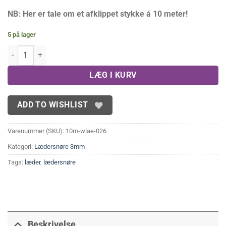
NB: Her er tale om et afklippet stykke á 10 meter!
5 på lager
10 meter Lædersnøre 'hvid' 3 mm antal
LÆG I KURV
ADD TO WISHLIST
Varenummer (SKU):
10m-wlae-026
Kategori:
Lædersnøre 3mm
Tags:
læder
,
lædersnøre
Beskrivelse