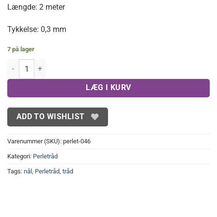
Længde: 2 meter
Tykkelse: 0,3 mm
7 på lager
UDGÅR- Grå Perletråd med nål, 0,3 mm antal
LÆG I KURV
ADD TO WISHLIST
Varenummer (SKU):
perlet-046
Kategori:
Perletråd
Tags:
nål
,
Perletråd
,
tråd