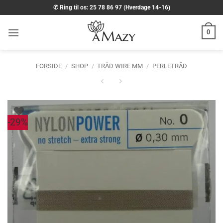
Fortsæt
✆ Ring til os: 25 78 86 97 (Hverdage 14-16)
til
indhold
0
FORSIDE
/
SHOP
/
TRÅD WIRE MM
/
PERLETRÅD
-29%