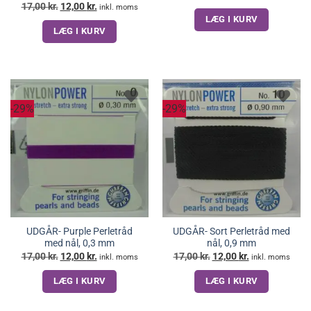
oprindelige
aktuelle
Den
Den
17,00
kr.
12,00
kr.
inkl. moms
pris
pris
oprindelige
aktuelle
LÆG I KURV
var:
er:
pris
pris
12,00 kr..
9,00 kr..
LÆG I KURV
var:
er:
17,00 kr..
12,00 kr..
-29%
-29%
UDGÅR- Purple Perletråd
UDGÅR- Sort Perletråd med
med nål, 0,3 mm
nål, 0,9 mm
Den
Den
Den
Den
17,00
kr.
12,00
kr.
17,00
kr.
12,00
kr.
inkl. moms
inkl. moms
oprindelige
aktuelle
oprindelige
aktuelle
pris
pris
pris
pris
LÆG I KURV
LÆG I KURV
var:
er:
var:
er:
17,00 kr..
12,00 kr..
17,00 kr..
12,00 kr..