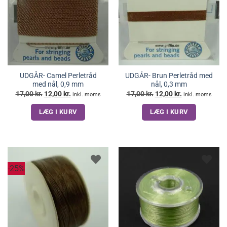
UDGÅR- Camel Perletråd
UDGÅR- Brun Perletråd med
med nål, 0,9 mm
nål, 0,3 mm
Den
Den
Den
Den
17,00
kr.
12,00
kr.
17,00
kr.
12,00
kr.
inkl. moms
inkl. moms
oprindelige
aktuelle
oprindelige
aktuelle
pris
pris
pris
pris
LÆG I KURV
LÆG I KURV
var:
er:
var:
er:
17,00 kr..
12,00 kr..
17,00 kr..
12,00 kr..
-25%