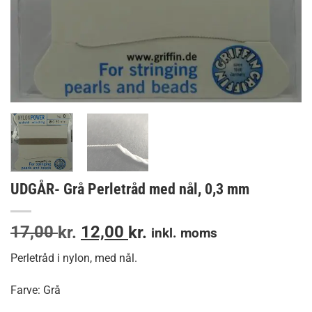
UDGÅR- Grå Perletråd med nål, 0,3 mm
Den
Den
17,00
12,00
kr.
kr.
inkl. moms
oprindelige
aktuelle
Perletråd i nylon, med nål.
pris
pris
var:
er:
Farve: Grå
17,00 kr..
12,00 kr..