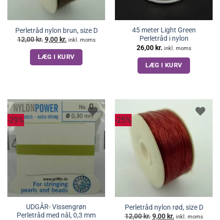
45 meter Light Green
Perletråd nylon brun, size D
Perletråd i nylon
Den
Den
12,00
kr.
9,00
kr.
inkl. moms
oprindelige
aktuelle
26,00
kr.
inkl. moms
pris
pris
LÆG I KURV
var:
er:
12,00 kr..
9,00 kr..
LÆG I KURV
-29%
-25%
UDGÅR- Vissengrøn
Perletråd nylon rød, size D
Perletråd med nål, 0,3 mm
Den
Den
12,00
kr.
9,00
kr.
inkl. moms