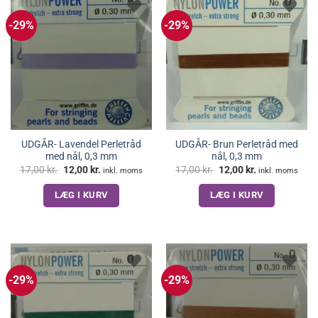
-29%
-29%
UDGÅR- Lavendel Perletråd
UDGÅR- Brun Perletråd med
med nål, 0,3 mm
nål, 0,3 mm
Den
Den
Den
Den
17,00
kr.
12,00
kr.
17,00
kr.
12,00
kr.
inkl. moms
inkl. moms
oprindelige
aktuelle
oprindelige
aktuelle
pris
pris
pris
pris
LÆG I KURV
LÆG I KURV
var:
er:
var:
er:
17,00 kr..
12,00 kr..
17,00 kr..
12,00 kr..
-29%
-29%