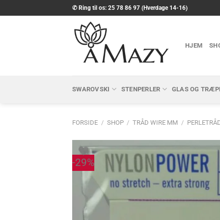
Fortsæt
✆ Ring til os: 25 78 86 97 (Hverdage 14-16)
til
indhold
HJEM
SH
SWAROVSKI
STENPERLER
GLAS OG TRÆP
FORSIDE
/
SHOP
/
TRÅD WIRE MM
/
PERLETRÅ
-29%