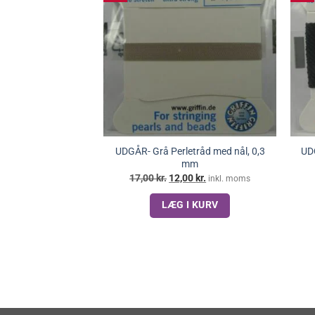
UDGÅR- Grå Perletråd med nål, 0,3
UDG
mm
Den
Den
17,00
kr.
12,00
kr.
inkl. moms
oprindelige
aktuelle
pris
pris
LÆG I KURV
var:
er:
17,00 kr..
12,00 kr..