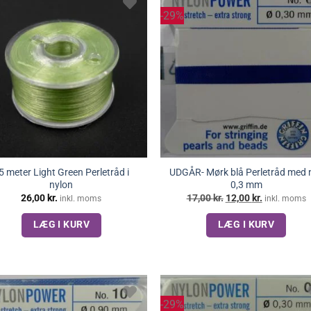
-29%
5 meter Light Green Perletråd i
UDGÅR- Mørk blå Perletråd med n
nylon
0,3 mm
Den
Den
26,00
kr.
17,00
kr.
12,00
kr.
inkl. moms
inkl. moms
oprindelige
aktuelle
pris
pris
LÆG I KURV
LÆG I KURV
var:
er:
17,00 kr..
12,00 kr..
-29%