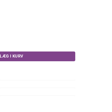
2,00 kr..
, 0,3 mm antal
LÆG I KURV