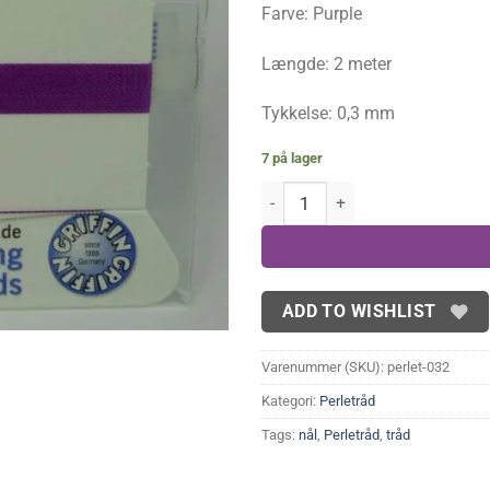
Farve: Purple
17,00 kr..
1
Længde: 2 meter
Tykkelse: 0,3 mm
7 på lager
UDGÅR- Purple Perletråd med nål
ADD TO WISHLIST
Varenummer (SKU):
perlet-032
Kategori:
Perletråd
Tags:
nål
,
Perletråd
,
tråd