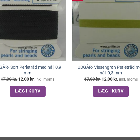
ÅR- Sort Perletråd med nål, 0,9
UDGÅR- Vissengrøn Perletråd m
mm
nål, 0,3 mm
Den
Den
Den
Den
17,00
kr.
12,00
kr.
17,00
kr.
12,00
kr.
inkl. moms
inkl. moms
oprindelige
aktuelle
oprindelige
aktuelle
pris
pris
pris
pris
LÆG I KURV
LÆG I KURV
var:
er:
var:
er:
17,00 kr..
12,00 kr..
17,00 kr..
12,00 kr..