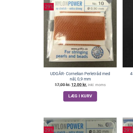
-29%
UDGÅR- Cornelian Perletråd med
4
nål, 0,9 mm
Den
Den
17,00
kr.
12,00
kr.
inkl. moms
oprindelige
aktuelle
pris
pris
LÆG I KURV
var:
er:
17,00 kr..
12,00 kr..
-29%
-29%