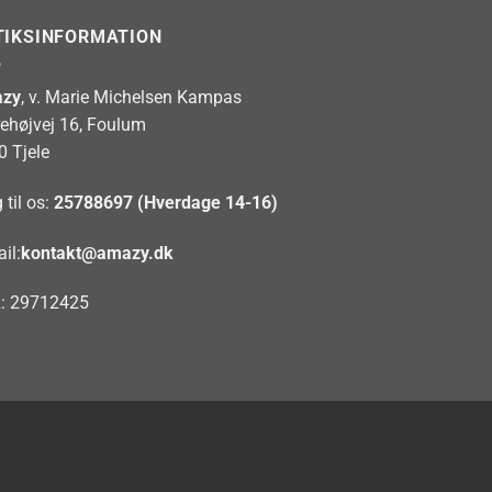
TIKSINFORMATION
zy
, v. Marie Michelsen Kampas
rehøjvej 16, Foulum
0 Tjele
 til os:
25788697 (Hverdage 14-16)
il:
kontakt@amazy.dk
: 29712425
ron