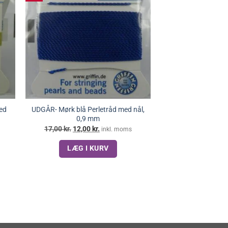
ed
UDGÅR- Mørk blå Perletråd med nål,
0,9 mm
Den
Den
17,00
kr.
12,00
kr.
inkl. moms
oprindelige
aktuelle
pris
pris
LÆG I KURV
var:
er:
17,00 kr..
12,00 kr..