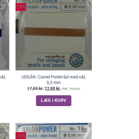
-29%
ål,
UDGÅR- Camel Perletråd med nål,
0,3 mm
Den
Den
17,00
kr.
12,00
kr.
inkl. moms
oprindelige
aktuelle
pris
pris
LÆG I KURV
var:
er:
17,00 kr..
12,00 kr..
-29%