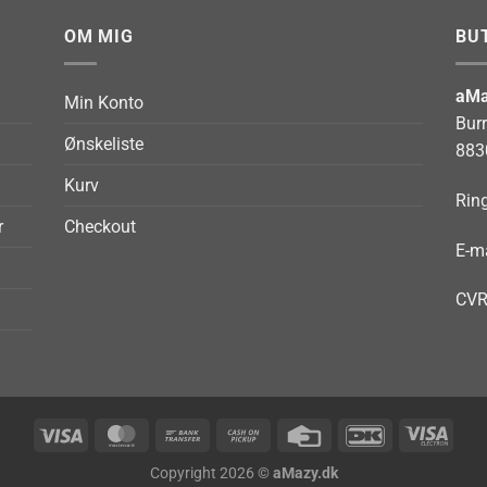
OM MIG
BU
aMa
Min Konto
Bur
Ønskeliste
883
Kurv
Ring
r
Checkout
E-ma
CVR
Visa
MasterCard
Bank
Cash
Credit
DanKort
Visa
Transfer
on
Card
Elect
Copyright 2026 ©
aMazy.dk
Pickup