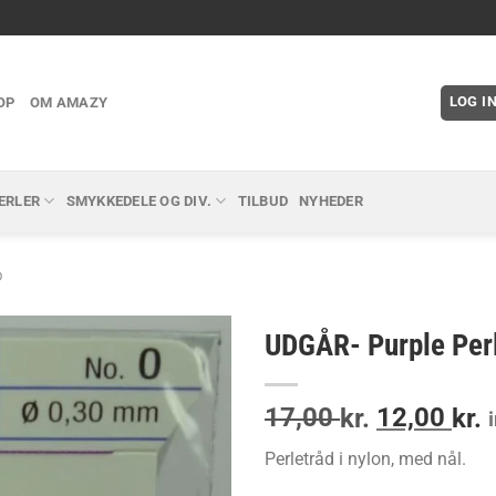
LOG I
OP
OM AMAZY
ERLER
SMYKKEDELE OG DIV.
TILBUD
NYHEDER
D
UDGÅR- Purple Per
Den
D
17,00
12,00
kr.
kr.
oprindeli
a
Perletråd i nylon, med nål.
pris
p
var:
e