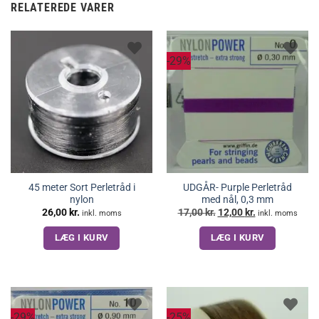
RELATEREDE VARER
-29%
45 meter Sort Perletråd i
UDGÅR- Purple Perletråd
nylon
med nål, 0,3 mm
Den
Den
26,00
kr.
17,00
kr.
12,00
kr.
inkl. moms
inkl. moms
oprindelige
aktuelle
pris
pris
LÆG I KURV
LÆG I KURV
var:
er:
17,00 kr..
12,00 kr..
-29%
-25%