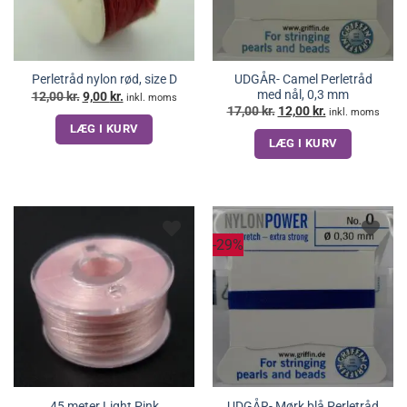
UDGÅR- Camel Perletråd
Perletråd nylon rød, size D
med nål, 0,3 mm
Den
Den
12,00
kr.
9,00
kr.
inkl. moms
oprindelige
aktuelle
Den
Den
17,00
kr.
12,00
kr.
inkl. moms
pris
pris
oprindelige
aktuelle
LÆG I KURV
var:
er:
pris
pris
12,00 kr..
9,00 kr..
LÆG I KURV
var:
er:
17,00 kr..
12,00 kr..
-29%
45 meter Light Pink
UDGÅR- Mørk blå Perletråd