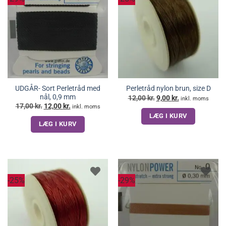
UDGÅR- Sort Perletråd med
Perletråd nylon brun, size D
nål, 0,9 mm
Den
Den
12,00
kr.
9,00
kr.
inkl. moms
oprindelige
aktuelle
Den
Den
17,00
kr.
12,00
kr.
inkl. moms
pris
pris
oprindelige
aktuelle
LÆG I KURV
var:
er:
pris
pris
12,00 kr..
9,00 kr..
LÆG I KURV
var:
er:
17,00 kr..
12,00 kr..
-25%
-29%