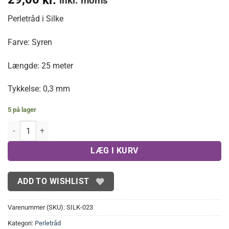
inkl. moms
Perletråd i Silke
Farve: Syren
Længde: 25 meter
Tykkelse: 0,3 mm
5 på lager
Syren Silketråd 0.3mm antal
LÆG I KURV
ADD TO WISHLIST
Varenummer (SKU):
SILK-023
Kategori:
Perletråd