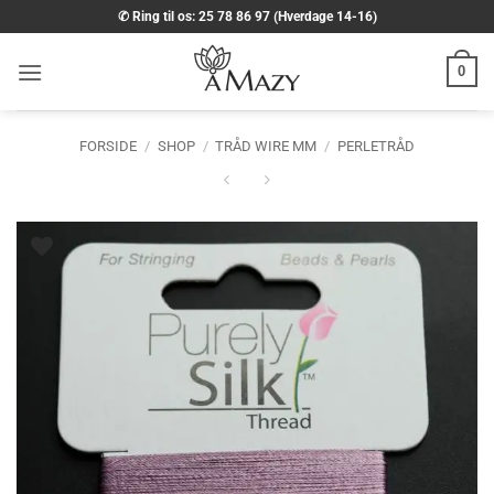
Fortsæt
✆ Ring til os: 25 78 86 97 (Hverdage 14-16)
til
indhold
0
FORSIDE
/
SHOP
/
TRÅD WIRE MM
/
PERLETRÅD