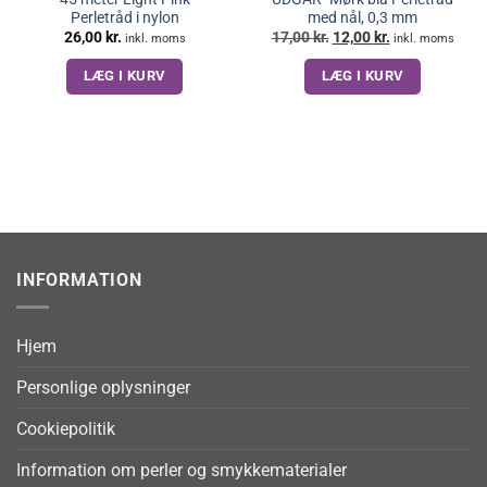
Perletråd i nylon
med nål, 0,3 mm
Den
Den
26,00
kr.
17,00
kr.
12,00
kr.
inkl. moms
inkl. moms
oprindelige
aktuelle
pris
pris
LÆG I KURV
LÆG I KURV
var:
er:
17,00 kr..
12,00 kr..
INFORMATION
Hjem
Personlige oplysninger
Cookiepolitik
Information om perler og smykkematerialer