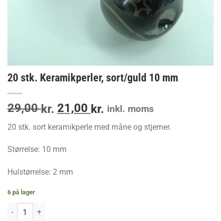
20 stk. Keramikperler, sort/guld 10 mm
Den
Den
29,00
21,00
kr.
kr.
inkl. moms
oprindelige
aktuelle
20 stk. sort keramikperle med måne og stjerner.
pris
pris
var:
er:
Størrelse: 10 mm
29,00 kr..
21,00 kr..
Hulstørrelse: 2 mm
6 på lager
20 stk. Keramikperler, sort/guld 10 mm antal