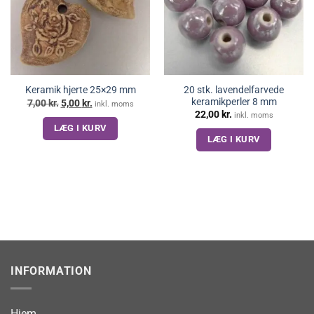
20 stk. lavendelfarvede
Keramik hjerte 25×29 mm
keramikperler 8 mm
Den
Den
7,00
kr.
5,00
kr.
inkl. moms
oprindelige
aktuelle
22,00
kr.
inkl. moms
pris
pris
LÆG I KURV
var:
er:
7,00 kr..
5,00 kr..
LÆG I KURV
INFORMATION
Hjem