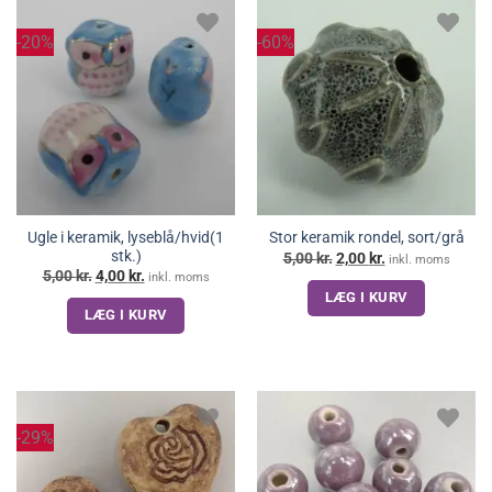
-20%
-60%
Ugle i keramik, lyseblå/hvid(1
Stor keramik rondel, sort/grå
stk.)
Den
Den
5,00
kr.
2,00
kr.
inkl. moms
oprindelige
aktuelle
Den
Den
5,00
kr.
4,00
kr.
inkl. moms
pris
pris
oprindelige
aktuelle
LÆG I KURV
var:
er:
pris
pris
5,00 kr..
2,00 kr..
LÆG I KURV
var:
er:
5,00 kr..
4,00 kr..
-29%