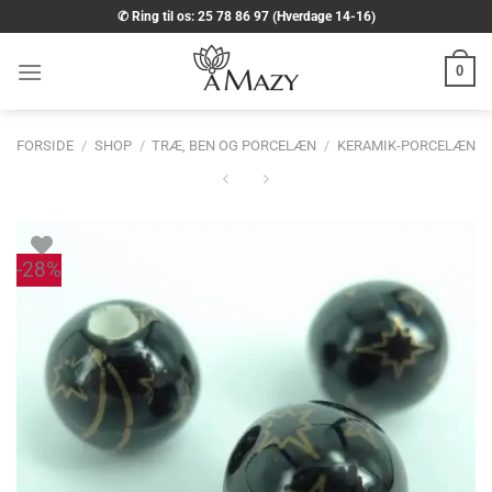
Fortsæt
✆ Ring til os: 25 78 86 97 (Hverdage 14-16)
til
indhold
0
FORSIDE
/
SHOP
/
TRÆ, BEN OG PORCELÆN
/
KERAMIK-PORCELÆN
-28%