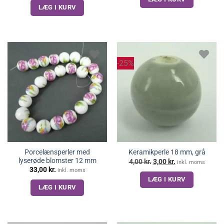
var:
er:
5,00 kr..
2,00 kr..
LÆG I KURV
-25%
Porcelænsperler med
Keramikperle 18 mm, grå
lyserøde blomster 12 mm
Den
Den
4,00
kr.
3,00
kr.
inkl. moms
oprindelige
aktuelle
33,00
kr.
inkl. moms
pris
pris
LÆG I KURV
var:
er:
4,00 kr..
3,00 kr..
LÆG I KURV