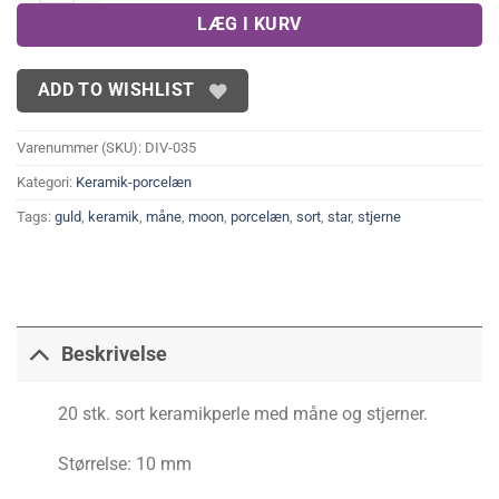
LÆG I KURV
ADD TO WISHLIST
Varenummer (SKU):
DIV-035
Kategori:
Keramik-porcelæn
Tags:
guld
,
keramik
,
måne
,
moon
,
porcelæn
,
sort
,
star
,
stjerne
Beskrivelse
20 stk. sort keramikperle med måne og stjerner.
Størrelse: 10 mm