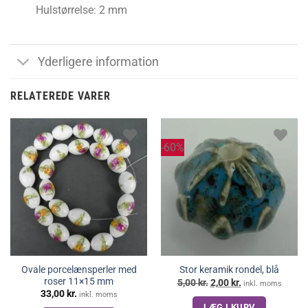
Hulstørrelse: 2 mm
Yderligere information
RELATEREDE VARER
-60%
Ovale porcelænsperler med
Stor keramik rondel, blå
roser 11×15 mm
Den
Den
5,00
kr.
2,00
kr.
inkl. moms
oprindelige
aktuelle
33,00
kr.
inkl. moms
pris
pris
LÆG I KURV