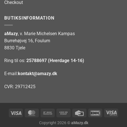
Checkout
BUTIKSINFORMATION
aMazy
, v. Marie Michelsen Kampas
Burrehøjvej 16, Foulum
8830 Tjele
Ring til os:
25788697 (Hverdage 14-16)
E-mail:
kontakt@amazy.dk
CVR: 29712425
Visa
MasterCard
Bank
Cash
Credit
DanKort
Visa
Transfer
on
Card
Elect
Copyright 2026 ©
aMazy.dk
Pickup