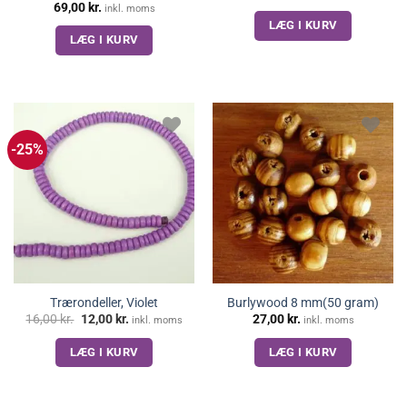
oprindelige
aktuelle
69,00
kr.
inkl. moms
pris
pris
LÆG I KURV
var:
er:
14,00 kr..
9,00 kr..
LÆG I KURV
-25%
Trærondeller, Violet
Burlywood 8 mm(50 gram)
Den
Den
16,00
kr.
12,00
kr.
27,00
kr.
inkl. moms
inkl. moms
oprindelige
aktuelle
pris
pris
LÆG I KURV
LÆG I KURV
var:
er:
16,00 kr..
12,00 kr..