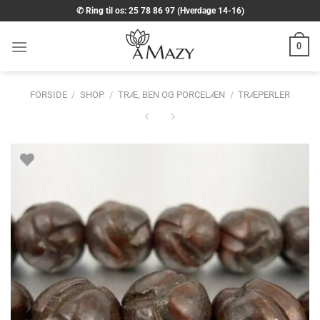
Fortsæt
✆ Ring til os: 25 78 86 97 (Hverdage 14-16)
til
indhold
0
FORSIDE
/
SHOP
/
TRÆ, BEN OG PORCELÆN
/
TRÆPERLER