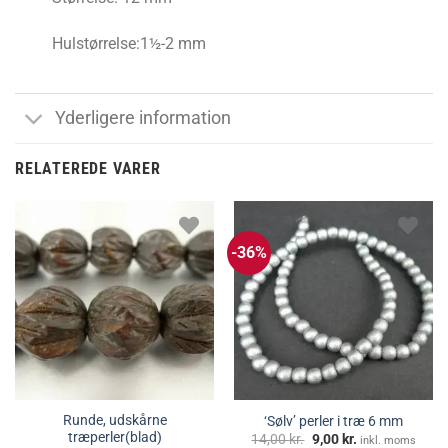
Hulstørrelse:1½-2 mm
Yderligere information
RELATEREDE VARER
-36%
Runde, udskårne
‘Sølv’ perler i træ 6 mm
træperler(blad)
Den
Den
14,00
kr.
9,00
kr.
inkl. moms