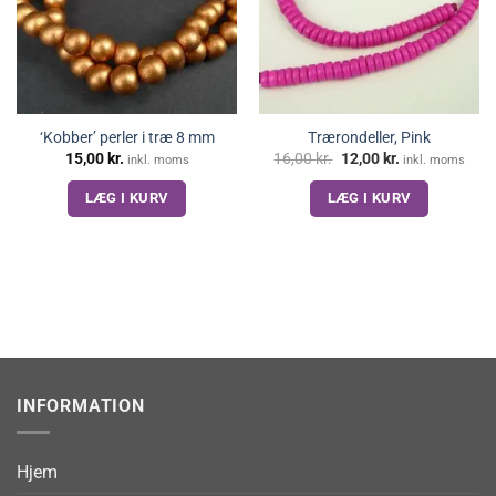
‘Kobber’ perler i træ 8 mm
Trærondeller, Pink
Den
Den
15,00
kr.
16,00
kr.
12,00
kr.
inkl. moms
inkl. moms
oprindelige
aktuelle
pris
pris
LÆG I KURV
LÆG I KURV
var:
er:
16,00 kr..
12,00 kr..
INFORMATION
Hjem