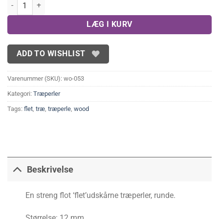
Runde, udskårne træperler(flet) antal
LÆG I KURV
ADD TO WISHLIST
Varenummer (SKU):
wo-053
Kategori:
Træperler
Tags:
flet
,
træ
,
træperle
,
wood
Beskrivelse
En streng flot ‘flet’udskårne træperler, runde.
Størrelse: 12 mm