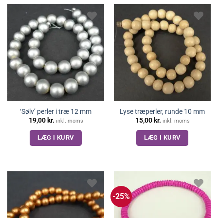
‘Sølv’ perler i træ 12 mm
Lyse træperler, runde 10 mm
19,00
kr.
15,00
kr.
inkl. moms
inkl. moms
LÆG I KURV
LÆG I KURV
-25%