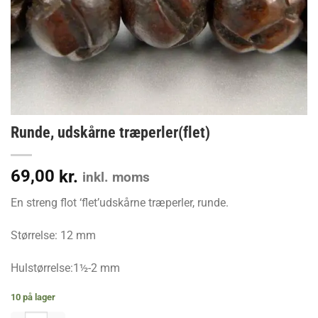
Runde, udskårne træperler(flet)
69,00
kr.
inkl. moms
En streng flot ‘flet’udskårne træperler, runde.
Størrelse: 12 mm
Hulstørrelse:1½-2 mm
10 på lager